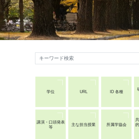
検索
学位
URL
ID 各種
講演・口頭発表
主な担当授業
所属学協会
等