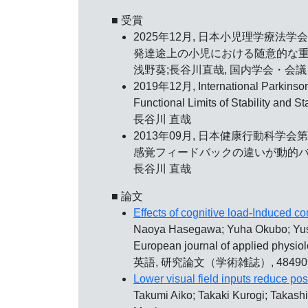
■ 受賞
2025年12月, 日本小児理学療法学会
発達途上の小児における随意的な
浅野葵;長谷川直哉, 国内学会・会議・
2019年12月, International Parkinso
Functional Limits of Stability and S
長谷川 直哉
2013年09月, 日本健康行動科学会
感覚フィードバックの違いが動的
長谷川 直哉
■ 論文
Effects of cognitive load-Induced cons
Naoya Hasegawa; Yuha Okubo; Yusu
European journal of applied phy
英語, 研究論文（学術雑誌）, 48490
Lower visual field inputs reduce pos
Takumi Aiko; Takaki Kurogi; Takas