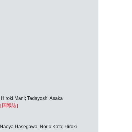
Hiroki Mani; Tadayoshi Asaka
［国際誌］
 Naoya Hasegawa; Norio Kato; Hiroki