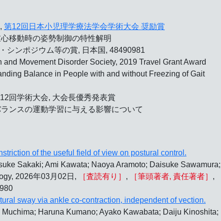
,
第12回日本小児理学療法学会学術大会 奨励賞
重心移動時の姿勢制御の特性解明
シンポジウム等の賞, 日本国, 48490981
n and Movement Disorder Society,
2019 Travel Grant Award
tanding Balance in People with and without Freezing of Gait
第12回学術大会,
大会長優秀発表賞
バランスの運動学習に与える影響について
triction of the useful field of view on postural control.
ke Sakaki; Ami Kawata; Naoya Aramoto; Daisuke Sawamura; 
siology, 2026年03月02日,
［査読有り］
,
［筆頭著者, 責任著者］
,
980
tural sway via ankle co-contraction, independent of vection.
hi Muchima; Haruna Kumano; Ayako Kawabata; Daiju Kinoshita;