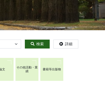
検索
詳細
その他活動・業
論文
書籍等出版物
績