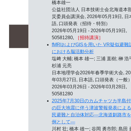
橋本雄一
公益社団法人 日本技術士会北海道本部
災委員会講演会,
2026年05月19日
, 日
語, 口頭発表（招待・特別）
2026年05月19日 - 2026年05月19日,
50581280,
［招待講演］
fMRIおよびGISを用いた VR疑似避難
における脳活動分析
塩﨑 大輔; 橋本 雄一; 三浦 直樹; 榊 浩
杉浦 元亮
日本地理学会2026年春季学術大会,
20
年03月27日
, 日本語, 口頭発表（一般
2026年03月26日 - 2026年03月28日,
50581280
2025年7月30日のカムチャツカ半島
の巨大地震に伴う津波警報発表によ
民避難と自治体対応―北海道釧路市
例として―
川村 壮; 橋本 雄一; 谷岡 勇市郎; 島田