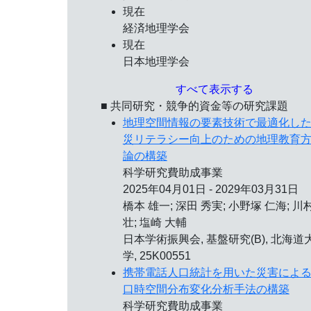
現在
経済地理学会
現在
日本地理学会
すべて表示する
■ 共同研究・競争的資金等の研究課題
地理空間情報の要素技術で最適化し
災リテラシー向上のための地理教育
論の構築
科学研究費助成事業
2025年04月01日 - 2029年03月31日
橋本 雄一; 深田 秀実; 小野塚 仁海; 川
壮; 塩崎 大輔
日本学術振興会, 基盤研究(B), 北海道
学, 25K00551
携帯電話人口統計を用いた災害によ
口時空間分布変化分析手法の構築
科学研究費助成事業