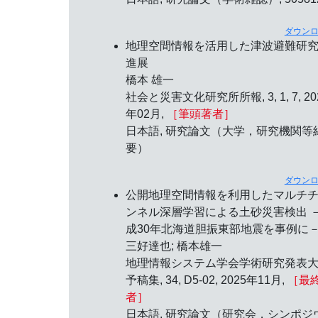
ダウン
地理空間情報を活用した津波避難研
進展
橋本 雄一
社会と災害文化研究所所報, 3, 1, 7, 20
年02月,
［筆頭著者］
日本語, 研究論文（大学，研究機関等
要）
ダウン
公開地理空間情報を利用したマルチ
ンネル深層学習による土砂災害検出 
成30年北海道胆振東部地震を事例に
三好達也; 橋本雄一
地理情報システム学会学術研究発表
予稿集, 34, D5-02, 2025年11月,
［最
者］
日本語, 研究論文（研究会，シンポジ