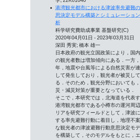
学, 22K01040
港湾観光都市における津波率先避難
思決定モデル構築とシミュレーショ
析
科学研究費助成事業 基盤研究(C)
2020年04月01日 - 2023年03月31日
深田 秀実; 橋本 雄一
日本政府の観光立国政策により，国
の観光者数は増加傾向にある．一方
年，地震や台風等による自然災害が
して発生しており，観光者が被災し
る．そのため，観光分野においても
災・減災対策が重要となっている．
そこで，本研究では，北海道を代表
港湾観光都市である小樽市の運河周
リアを研究フィールドとして，津波
する率先避難行動に着目し，地理不
な観光者の津波避難行動意思決定モ
を構築して，そのモデルをもとに，