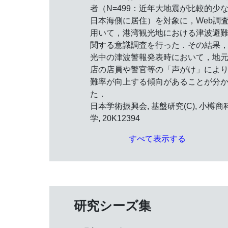
者（N=499：近年大地震が比較的少
日本海側に居住）を対象に，Web調
用いて，港湾観光地における津波避
関する意識調査を行った．その結果
光中の津波警報発表時において，地
店の店員や警官等の「声がけ」によ
難率が向上する傾向があることが分
た．
日本学術振興会, 基盤研究(C), 小樽商
学, 20K12394
すべて表示する
研究シーズ集