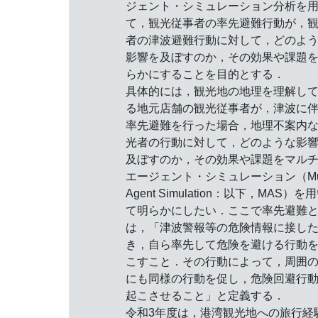
ジェント・シミュレーション分析を
て，観光従事者の率先避難行動が，
者の津波避難行動に対して，どのよ
影響を及ぼすのか，その効果や課題
らかにすることを目的とする．
具体的には，観光地の地理を理解し
る地元店舗の観光従事者が，津波に
率先避難を行った場合，地理不案内
光者の行動に対して，どのような影
及ぼすのか，その効果や課題をマル
エージェント・シミュレーション（Mult
Agent Simulation：以下，MAS）を
て明らかにしたい．ここで率先避難
は，「津波警報等の危険情報に接し
き，自ら率先して危険を避ける行動
こすこと．その行動によって，周囲
にも同様の行動を促し，危険回避行
起こさせること」と定義する．
令和3年度は，港湾観光地への旅行経