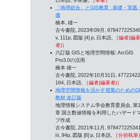
日本語, 学術書,
［単著］
「地理総合」とGIS教育 : 基礎・実践
価
橋本, 雄一
古今書院, 2023年09月, 978477225348
v, 111p, 図版 [4] p, 日本語,
［編者(編
者)］
六訂版 GISと地理空間情報: ArcGIS
Pro3.0の活用
橋本 雄一
古今書院, 2022年10月31日, 47722422
164, 日本語,
［編者(編著者)］
地理空間情報を活かす授業のためのGI
教材 改訂版
地理情報システム学会教育委員会, 第1
章 国土数値情報を利用したハザード
プ作成
古今書院, 2021年11月, 978477225341
iii, 94p, 図版 [8] p, 日本語,
［分担執筆