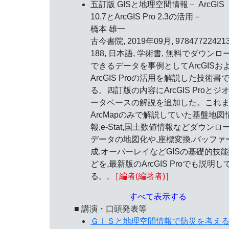
五訂版 GISと地理空間情報－ ArcGIS
10.7とArcGIS Pro 2.3の活用－
橋本 雄一
古今書院, 2019年09月, 978477224213
188, 日本語, 学術書, 無料でダウンロ
できるデータを事例としてArcGISお
ArcGIS Proの活用を解説した技術書
る。四訂版の内容にArcGIS Proとジ
ータベースの解説を追加した。これ
ArcMapのみで解説していた基盤地図
報,e-Stat,国土数値情報などダウンロ
データの地図化や,座標変換,バッファ
成,オーバーレイなどGISの基礎的技
どを,最新版のArcGIS Proでも説明し
る。,
［編者(編著者)］
すべて表示する
■ 講演・口頭発表等
ＧＩＳと地理空間情報で防災を考え