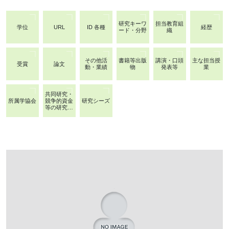
研究キーワ
担当教育組
学位
URL
ID 各種
経歴
ード・分野
織
その他活
書籍等出版
講演・口頭
主な担当授
受賞
論文
動・業績
物
発表等
業
共同研究・
所属学協会
競争的資金
研究シーズ
等の研究課
題