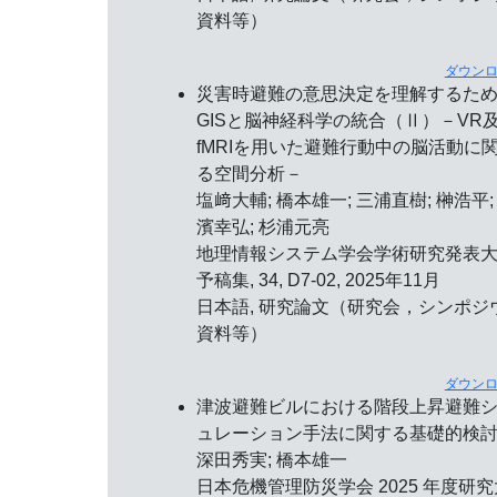
資料等）
ダウン
災害時避難の意思決定を理解するた
GISと脳神経科学の統合（Ⅱ）－VR
fMRIを用いた避難行動中の脳活動に
る空間分析－
塩﨑大輔; 橋本雄一; 三浦直樹; 榊浩平;
濱幸弘; 杉浦元亮
地理情報システム学会学術研究発表
予稿集, 34, D7-02, 2025年11月
日本語, 研究論文（研究会，シンポジ
資料等）
ダウン
津波避難ビルにおける階段上昇避難
ュレーション手法に関する基礎的検
深田秀実; 橋本雄一
日本危機管理防災学会 2025 年度研究