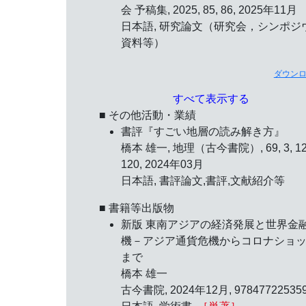
会 予稿集, 2025, 85, 86, 2025年11月
日本語, 研究論文（研究会，シンポジ
資料等）
ダウン
すべて表示する
■ その他活動・業績
書評『すごい地層の読み解き方』
橋本 雄一, 地理（古今書院）, 69, 3, 12
120, 2024年03月
日本語, 書評論文,書評,文献紹介等
■ 書籍等出版物
新版 東南アジアの経済発展と世界金
機－アジア通貨危機からコロナショ
まで
橋本 雄一
古今書院, 2024年12月, 978477225359