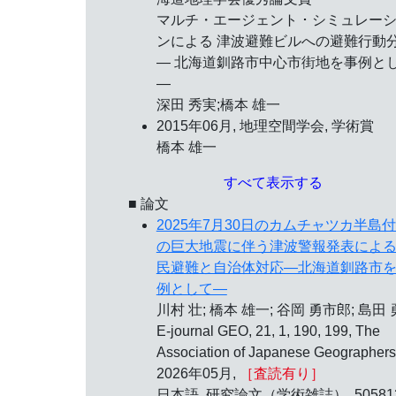
マルチ・エージェント ･ シミュレー
ンによる 津波避難ビルへの避難行動
― 北海道釧路市中心市街地を事例と
―
深田 秀実;橋本 雄一
2015年06月, 地理空間学会,
学術賞
橋本 雄一
すべて表示する
■ 論文
2025年7月30日のカムチャツカ半島
の巨大地震に伴う津波警報発表によ
民避難と自治体対応―北海道釧路市
例として―
川村 壮; 橋本 雄一; 谷岡 勇市郎; 島田
E-journal GEO, 21, 1, 190, 199, The
Association of Japanese Geographers
2026年05月,
［査読有り］
日本語, 研究論文（学術雑誌）, 50581