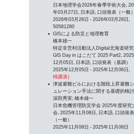
日本地理学会2026年春季学術大会,
20
年03月27日
, 日本語, 口頭発表（一般
2026年03月26日 - 2026年03月28日,
50581280
GISによる防災と地理教育
橋本雄一
特定非営利活動法人Digital北海道研
GIS Day in はこだて 2025 Part2,
202
12月05日
, 日本語, 口頭発表（基調）
2025年12月05日 - 2025年12月06日,
待講演］
津波避難ビルにおける階段上昇避難
ュレーション手法に関する基礎的検
深田秀実; 橋本雄一
日本危機管理防災学会 2025年度研究
会,
2025年11月08日
, 日本語, 口頭発
（一般）
2025年11月08日 - 2025年11月08日