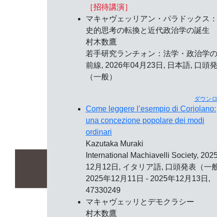
［招待講演］
マキャヴェッリアン・パラドックス
史的思考の転換と近代政治学の誕生
村木数鷹
若手研究ランチォン：法学・政治学
前線,
2026年04月23日
, 日本語, 口頭
（一般）
ダウン
Come leggere l’esempio di Coriolano:
una concezione popolare dei modi
ordinari
Kazutaka Muraki
International Machiavelli Society,
202
12月12日
, イタリア語, 口頭発表（一
2025年12月11日 - 2025年12月13日,
47330249
マキャヴェッリとデモクラシー
村木数鷹