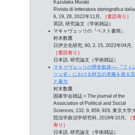
Kazutaka Muraki
Rivista di letteratura storiografica itali
6, 19, 28, 2022年11月,
［査読有り］
英語, 研究論文（学術雑誌）
マキャヴェッリの『ペスト書簡』
村木数鷹
日伊文化研究, 60, 2, 15, 2022年04月,
［査読有り］
日本語, 研究論文（学術雑誌）
マキァヴェッリの歴史叙述──『フィ
ツェ史』における対立の克服を巡る
と暴力
村木数鷹
国家学会雑誌 = The journal of the
Association of Political and Social
Sciences, 132, 9, 859, 929, 東京大
院法学政治学研究科, 2019年10月,
［
有り］
日本語, 研究論文（学術雑誌）