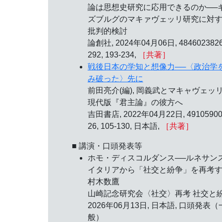
論は思想史研究に応用できるのか──
ズブルグのマキァヴェッリ研究に対
批判的検討
論創社, 2024年04月06日, 4846023826
292, 193-234,
［共著］
戦後日本の学知と想像力──〈政治学
み破った〉先に
前田亮介(編), 岡義武とマキャヴェッリ
現代版『君主論』の彼方へ
吉田書店, 2022年04月22日, 49105900
26, 105-130, 日本語,
［共著］
■ 講演・口頭発表等
ホモ・ディスコルダンス──ルネサン
イタリアから「社交と紛争」を再考
村木数鷹
山崎記念研究会〈社交〉再考 社交と紛
2026年06月13日
, 日本語, 口頭発表（
般）