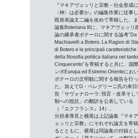
『マキアヴェッリと宗教－社会形成
〈神〉は必要か』の編集作業に従事
既発表論文二編を改めて寄稿した。
論集Boteriana IIIに、マキアヴェッリ
論の継承者ボテーロに関する論考"Da
Machiavelli a Botero. La Ragion di Sta
di Botero e le principali caratteristiche
della filosofia politica italiana nel tardo
Cinquecento"を寄稿すると共に、国
ンポEuropa ed Estremo Orienteにお
ボテーロの文明観に関する報告を行
た。加えてG・ペレグリーニ氏の来日
告「サヴォナローラ: 預言・改革そし
制への抵抗」の翻訳を公表している
（『エクフラシス』14）。
分担者厚見と横尾は上記論集『マキ
ェッリと宗教』にそれぞれ論文を寄
るとともに、横尾は同論集の付録と