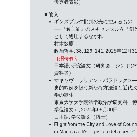
優秀者表彰）
■ 論文
ギンズブルグ批判の先に控えるもの
──『君主論』のスキャンダルを「例
として処理するなかれ
村木数鷹
政治哲学, 38, 129, 141, 2025年12月3
［招待有り］
日本語, 研究論文（研究会，シンポジ
資料等）
マキャヴェッリアン・パラドックス─
史的範例を扱う新たな方法論と近代
学の誕生
東京大学大学院法学政治学研究科（
学位論文）, 2024年09月30日
日本語, 学位論文（博士）
Flight from the City and Love of Count
in Machiavelli's "Epistola della peste"