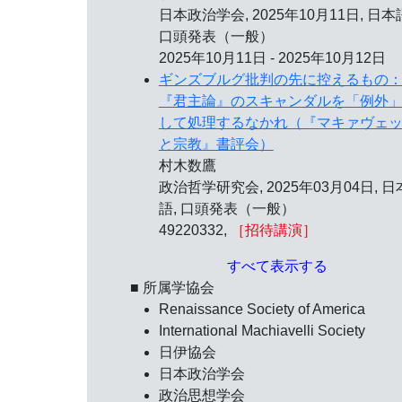
日本政治学会,
2025年10月11日
, 日本
口頭発表（一般）
2025年10月11日 - 2025年10月12日
ギンズブルグ批判の先に控えるもの
『君主論』のスキャンダルを「例外
して処理するなかれ（『マキァヴェ
と宗教』書評会）
村木数鷹
政治哲学研究会,
2025年03月04日
, 日
語, 口頭発表（一般）
49220332,
［招待講演］
すべて表示する
■ 所属学協会
Renaissance Society of America
International Machiavelli Society
日伊協会
日本政治学会
政治思想学会