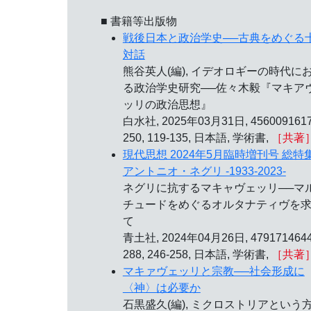
■ 書籍等出版物
戦後日本と政治学史──古典をめぐる
対話
熊谷英人(編), イデオロギーの時代に
る政治学史研究──佐々木毅『マキア
ッリの政治思想』
白水社, 2025年03月31日, 4560091617
250, 119-135, 日本語, 学術書,
［共著
現代思想 2024年5月臨時増刊号 総特
アントニオ・ネグリ -1933-2023-
ネグリに抗するマキャヴェッリ──マ
チュードをめぐるオルタナティヴを
て
青土社, 2024年04月26日, 4791714644
288, 246-258, 日本語, 学術書,
［共著
マキァヴェッリと宗教──社会形成に
〈神〉は必要か
石黒盛久(編), ミクロストリアという