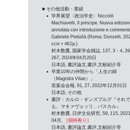
■ その他活動・業績
学界展望〈政治学史〉Niccolò
Machiavelli, Il principe. Nuova edizion
annotata con introduzione e commento
Gabriele Pedullà (Roma: Donzelli, 20
ccvi + 461p.)
村木数鷹, 国家学会雑誌, 137, 3・4, 26
267, 2024年04月20日
日本語, 書評論文,書評,文献紹介等
卒業10年の仲間から「人生の師
（Magistra Vitae）」
若葉会会報, 91, 27, 2022年12月01日
日本語, その他
書評：カルロ・ギンズブルグ『それ
も。マキァヴェッリ、パスカル』
村木数鷹, 日伊文化研究, 59, 115, 202
04月,
［招待有り］
日本語, 書評論文,書評,文献紹介等