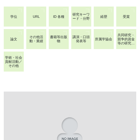
研究キーワ
学位
URL
ID 各種
経歴
受賞
ード・分野
共同研究・
その他活
書籍等出版
講演・口頭
論文
所属学協会
競争的資金
動・業績
物
発表等
等の研究課
題
学術・社会
貢献活動／
その他