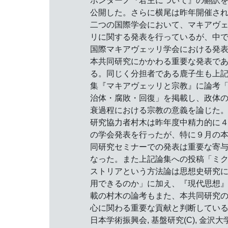
ボンターノ『君主について』の翻訳
公開した。さらに横尾は昨年開催さ
二つの国際学会において、マキアヴ
リに関する発表を行っているが、中
国際マキアヴェッリ学会における発
本共同研究にかかわる重要な発表で
る。同じく分担者である鹿子生も上
集『マキアヴェッリと宗教』に論考
治体・腐敗・回復」を掲載し、政体
衰過程における宗教の意義を論じた
研究協力者村木は昨年度中精力的に
の学会発表を行ったが、特に９月の
同研究セミナーでの発表は重要な寄
なった。また上記論集への投稿「ミ
ストリアという方法論は思想史研究
用できるのか」に加え、『現代思想
載の村木の論考もまた、本共同研究
心に関わる重要な貢献と判断してい
日本学術振興会, 基盤研究(C), 金沢大学