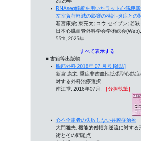
2025年
RNAseq解析を用いたラット心筋梗塞
左室負荷軽減の影響の検討-炎症との
新宮康栄; 東亮太; コウ セイブン; 若狭
日本心臓血管外科学会学術総会(Web),
55th, 2025年
すべて表示する
■ 書籍等出版物
胸部外科 2018年 07 月号 [雑誌]
新宮 康栄, 重症非虚血性拡張型心筋症
対する外科治療選択
南江堂, 2018年07月,
［分担執筆］
心不全患者の失敗しない弁膜症治療
大門雅夫, 機能的僧帽弁逆流に対する
術とその問題点