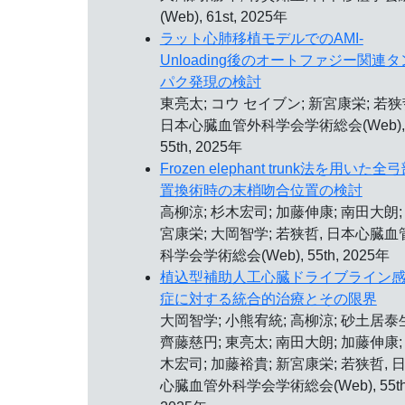
(Web), 61st, 2025年
ラット心肺移植モデルでのAMI-
Unloading後のオートファジー関連タ
パク発現の検討
東亮太; コウ セイブン; 新宮康栄; 若狭
日本心臓血管外科学会学術総会(Web),
55th, 2025年
Frozen elephant trunk法を用いた全
置換術時の末梢吻合位置の検討
高柳涼; 杉木宏司; 加藤伸康; 南田大朗;
宮康栄; 大岡智学; 若狭哲, 日本心臓血
科学会学術総会(Web), 55th, 2025年
植込型補助人工心臓ドライブライン
症に対する統合的治療とその限界
大岡智学; 小熊宥統; 高柳涼; 砂土居泰
齊藤慈円; 東亮太; 南田大朗; 加藤伸康;
木宏司; 加藤裕貴; 新宮康栄; 若狭哲, 
心臓血管外科学会学術総会(Web), 55th