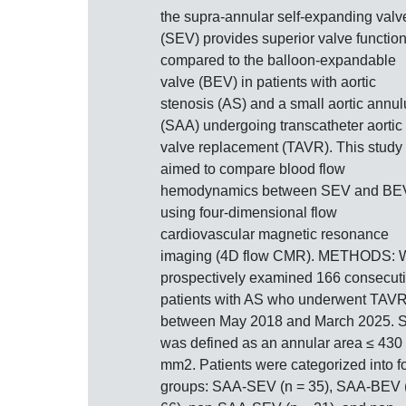
the supra-annular self-expanding valv
(SEV) provides superior valve functio
compared to the balloon-expandable
valve (BEV) in patients with aortic
stenosis (AS) and a small aortic annul
(SAA) undergoing transcatheter aortic
valve replacement (TAVR). This study
aimed to compare blood flow
hemodynamics between SEV and BE
using four-dimensional flow
cardiovascular magnetic resonance
imaging (4D flow CMR). METHODS: 
prospectively examined 166 consecut
patients with AS who underwent TAV
between May 2018 and March 2025. 
was defined as an annular area ≤ 430
mm2. Patients were categorized into f
groups: SAA-SEV (n = 35), SAA-BEV 