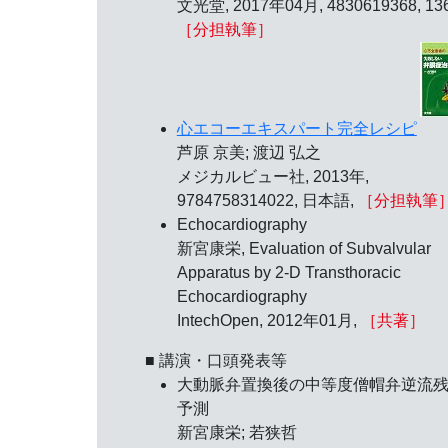
文光堂, 2017年04月, 4830619368, 136
［分担執筆］
心エコーエキスパート完全レシピ
芦原 京美; 渡辺 弘之
メジカルビュー社, 2013年,
9784758314022, 日本語,
［分担執筆
Echocardiography
新宮康栄, Evaluation of Subvalvular
Apparatus by 2-D Transthoracic
Echocardiography
IntechOpen, 2012年01月,
［共著］
■ 講演・口頭発表等
大動脈弁置換後の中等度僧帽弁逆流
予測
新宮康栄; 若狭哲