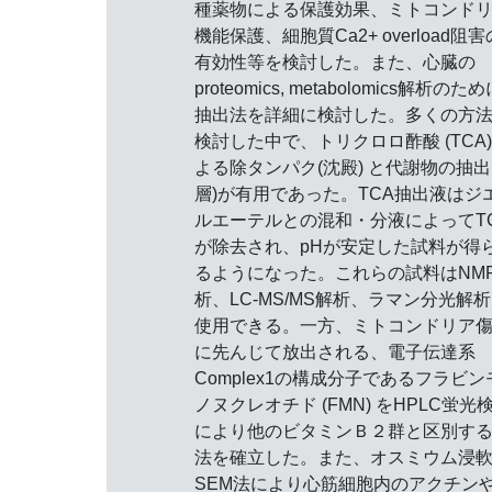
種薬物による保護効果、ミトコンド
機能保護、細胞質Ca2+ overload阻害
有効性等を検討した。また、心臓の
proteomics, metabolomics解析のた
抽出法を詳細に検討した。多くの方
検討した中で、トリクロロ酢酸 (TCA)
よる除タンパク(沈殿) と代謝物の抽出 
層)が有用であった。TCA抽出液はジ
ルエーテルとの混和・分液によってT
が除去され、pHが安定した試料が得
るようになった。これらの試料はNM
析、LC-MS/MS解析、ラマン分光解
使用できる。一方、ミトコンドリア
に先んじて放出される、電子伝達系
Complex1の構成分子であるフラビン
ノヌクレオチド (FMN) をHPLC蛍光
により他のビタミンＢ２群と区別す
法を確立した。また、オスミウム浸
SEM法により心筋細胞内のアクチン