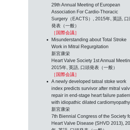
29th Annual Meeting of European
Association For Cardio-Thoracic
Surgery（EACTS）,
2015年
, 英語, 
発表（一般）
［国際会議］
Misunderstanding about Total Stroke
Work in Mitral Regurgitation
新宮康栄
Heart Valve Society 1st Annual Meetin
2015年
, 英語, 口頭発表（一般）
［国際会議］
A newly developed tatoal stoke work
index predicts survivor after mitral val
repair in end-stage heart failure patien
with idiopathic dilated cardiomyopathy
新宮康栄
7th Biennial Congress of the Society f
Heart Valve Disease (SHVD 2013),
2