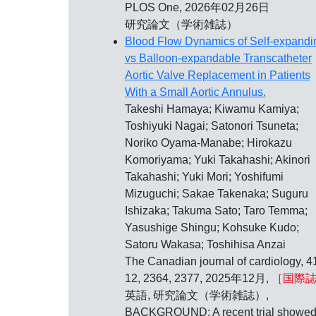
PLOS One, 2026年02月26日
研究論文（学術雑誌）
Blood Flow Dynamics of Self-expandi
vs Balloon-expandable Transcatheter
Aortic Valve Replacement in Patients
With a Small Aortic Annulus.
Takeshi Hamaya; Kiwamu Kamiya;
Toshiyuki Nagai; Satonori Tsuneta;
Noriko Oyama-Manabe; Hirokazu
Komoriyama; Yuki Takahashi; Akinori
Takahashi; Yuki Mori; Yoshifumi
Mizuguchi; Sakae Takenaka; Suguru
Ishizaka; Takuma Sato; Taro Temma;
Yasushige Shingu; Kohsuke Kudo;
Satoru Wakasa; Toshihisa Anzai
The Canadian journal of cardiology, 4
12, 2364, 2377, 2025年12月,
［国際
英語, 研究論文（学術雑誌）,
BACKGROUND: A recent trial showe