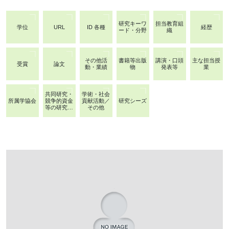
研究キーワ
担当教育組
学位
URL
ID 各種
経歴
ード・分野
織
その他活
書籍等出版
講演・口頭
主な担当授
受賞
論文
動・業績
物
発表等
業
共同研究・
学術・社会
所属学協会
競争的資金
貢献活動／
研究シーズ
等の研究課
その他
題