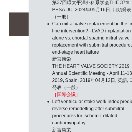
第37回環太平洋外科系学会THE 37th
PPSA-JC,
2024年05月16日
, 口頭発表
（一般）
Can mitral valve replacement be the fir
line intervention? - LVAD implantation
alone vs. chordal sparing mitral valve
replacement with submitral procedures
end-stage heart failure
新宮康栄
THE HEART VALVE SOCIETY 2019
Annual Scientific Meeting ▪ April 11-13
2019, Spain,
2019年04月12日
, 英語,
発表（一般）
［国際会議］
Left ventricular stoke work index predi
reverse remodelling after submitral
procedures for ischemic dilated
cardiomyopathy
新宮康栄