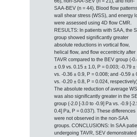
66), non-SAA-SEV (n = 21), and non-
SAA-BEV (n = 44). Blood flow patterns
wall shear stress (WSS), and energy l
were assessed using 4D flow CMR.
RESULTS: In patients with SAA, the 
group showed significantly greater
absolute reductions in vortical flow,
helical flow, and flow eccentricity after
TAVR compared to the BEV group (-0
± 0.9 vs. 0.15 ± 1.0, P = 0.003; -0.79 ±
vs. -0.36 ± 0.9, P = 0.008; and -0.59 ± 
vs. -0.20 ± 0.8, P = 0.024, respectively)
The absolute reduction of average W
was also significantly greater in the S
group (-2.0 [-3.0 to -0.9] Pa vs. -0.9 [-2.
0.4] Pa, P = 0.037). These differences
were not observed in the non-SAA
groups. CONCLUSIONS: In SAA patie
undergoing TAVR, SEV demonstrated