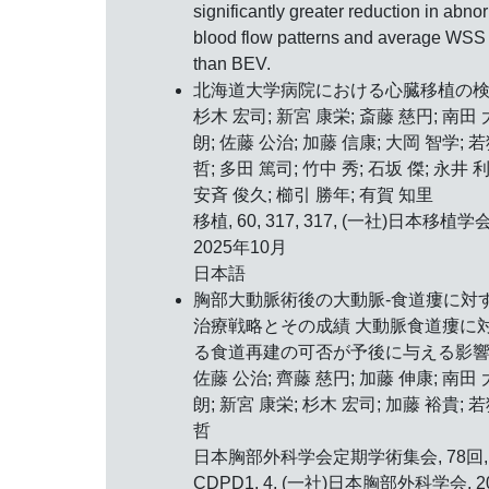
significantly greater reduction in abno
blood flow patterns and average WSS
than BEV.
北海道大学病院における心臓移植の
杉木 宏司; 新宮 康栄; 斎藤 慈円; 南田 
朗; 佐藤 公治; 加藤 信康; 大岡 智学; 
哲; 多田 篤司; 竹中 秀; 石坂 傑; 永井 利
安斉 俊久; 櫛引 勝年; 有賀 知里
移植, 60, 317, 317, (一社)日本移植学会
2025年10月
日本語
胸部大動脈術後の大動脈-食道瘻に対
治療戦略とその成績 大動脈食道瘻に
る食道再建の可否が予後に与える影
佐藤 公治; 齊藤 慈円; 加藤 伸康; 南田 
朗; 新宮 康栄; 杉木 宏司; 加藤 裕貴; 
哲
日本胸部外科学会定期学術集会, 78回,
CDPD1, 4, (一社)日本胸部外科学会, 2