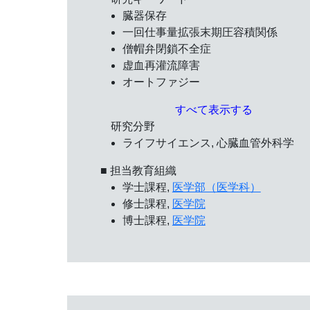
臓器保存
一回仕事量拡張末期圧容積関係
僧帽弁閉鎖不全症
虚血再灌流障害
オートファジー
すべて表示する
研究分野
ライフサイエンス, 心臓血管外科学
■ 担当教育組織
学士課程,
医学部（医学科）
修士課程,
医学院
博士課程,
医学院