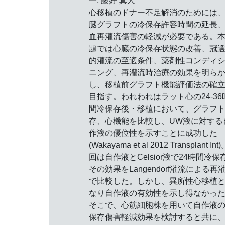
一; 藤好 真人
心移植のドナー不足解消のためには
臓グラフトの冷保存許容時間の延長
血再灌流傷害の軽減が必要である。
題では心臓の冷保存状態の改善、冠
的灌流の至適条件、薬剤性コンディ
ニング、再灌流時治療の効果を明ら
し、移植前グラフト機能評価法の確
目指す。われわれはラット心の24-36
間冷保存後・移植において、グラフ
存、心機能を比較し、UW液に対する
作液の優位性を示すことに成功した
(Wakayama et al 2012 Transplant In
回は自作液とCelsior液で24時間冷保
その効果をLangendorf灌流による再
で比較した。しかし、異所性心移植
なり自作液の有効性を示し得なかっ
そこで、心筋細胞株を用いて自作液
保存傷害軽減効果を検討すると共に