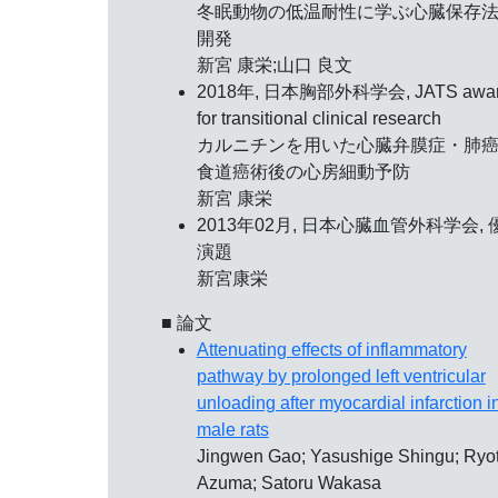
冬眠動物の低温耐性に学ぶ心臓保存
開発
新宮 康栄;山口 良文
2018年, 日本胸部外科学会,
JATS awa
for transitional clinical research
カルニチンを用いた心臓弁膜症・肺
食道癌術後の心房細動予防
新宮 康栄
2013年02月, 日本心臓血管外科学会,
演題
新宮康栄
■ 論文
Attenuating effects of inflammatory
pathway by prolonged left ventricular
unloading after myocardial infarction i
male rats
Jingwen Gao; Yasushige Shingu; Ryo
Azuma; Satoru Wakasa