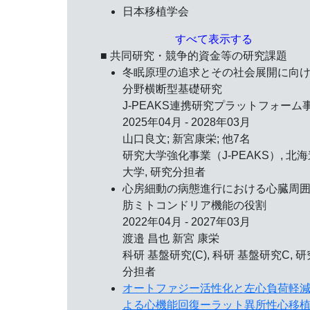
日本移植学会
すべて表示する
■ 共同研究・競争的資金等の研究課題
冬眠原理の追求とその社会展開に向
分野横断型基礎研究
J-PEAKS連携研究プラットフォーム
2025年04月 - 2028年03月
山口良文; 新宮康栄; 他7名
研究大学強化事業（J-PEAKS）, 北海
大学, 研究分担者
心房細動の病態進行における心臓周
肪ミトコンドリア機能の役割
2022年04月 - 2027年03月
渡邉 昌也 新宮 康栄
科研 基盤研究(C), 科研 基盤研究C, 研
分担者
オートファジー活性化と左心負荷軽
よる心機能回復ーラット異所性心移