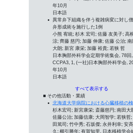
年10月
日本語
異常弁下組織を伴う複雑病変に対し
弁形成術を施行した1例
小熊 宥統; 杉木 宏司; 佐藤 友美子; 高
涼; 齊藤 慈円; 加藤 伸康; 佐藤 公治; 
大朗; 新宮 康栄; 加藤 裕貴; 若狭 哲
日本胸部外科学会定期学術集会, 78回,
CCPA3, 1, (一社)日本胸部外科学会, 2
年10月
日本語
すべて表示する
■ その他活動・業績
北海道大学病院における心臓移植の
杉木宏司; 新宮康栄; 斎藤慈円; 南田大
佐藤公治; 加藤信康; 大岡智学; 若狭哲;
田篤司; 竹中秀; 石坂傑; 永井利幸; 安
久; 櫛引勝年; 有賀知里, 日本移植学会