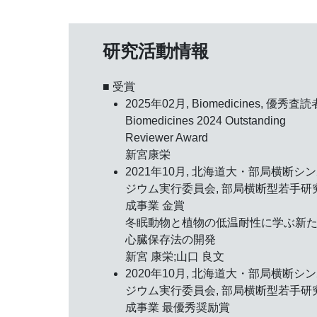
研究活動情報
■ 受賞
2025年02月, Biomedicines,
優秀査読
Biomedicines 2024 Outstanding
Reviewer Award
新宮康栄
2021年10月, 北海道大・部局横断シ
ジウム実行委員会,
部局横断型若手研
成事業 金賞
冬眠動物と植物の低温耐性に学ぶ新
心臓保存法の開発
新宮 康栄;山口 良文
2020年10月, 北海道大・部局横断シ
ジウム実行委員会,
部局横断型若手研
成事業 最優秀奨励賞