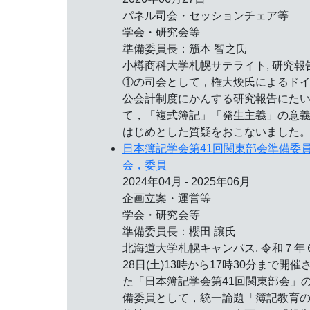
パネル司会・セッションチェア等
学会・研究会等
準備委員長：籏本 智之氏
小樽商科大学札幌サテライト, 研究報
①の司会として，権大煥氏によるド
公会計制度にかんする研究報告にた
て，「複式簿記」「発生主義」の意
はじめとした質疑をおこないました
日本簿記学会第41回関東部会準備委
会，委員
2024年04月 - 2025年06月
企画立案・運営等
学会・研究会等
準備委員長：櫻田 譲氏
北海道大学札幌キャンパス, 令和７年
28日(土)13時から17時30分まで開催
た「日本簿記学会第41回関東部会」
備委員として，統一論題「簿記教育