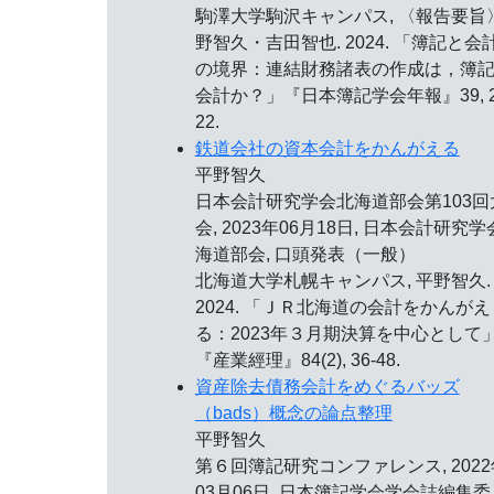
駒澤大学駒沢キャンパス, 〈報告要旨
野智久・吉田智也. 2024. 「簿記と会
の境界：連結財務諸表の作成は，簿
会計か？」『日本簿記学会年報』39, 2
22.
鉄道会社の資本会計をかんがえる
平野智久
日本会計研究学会北海道部会第103回
会,
2023年06月18日
, 日本会計研究学
海道部会, 口頭発表（一般）
北海道大学札幌キャンパス, 平野智久.
2024. 「ＪＲ北海道の会計をかんがえ
る：2023年３月期決算を中心として
『産業經理』84(2), 36-48.
資産除去債務会計をめぐるバッズ
（bads）概念の論点整理
平野智久
第６回簿記研究コンファレンス,
202
03月06日
, 日本簿記学会学会誌編集委