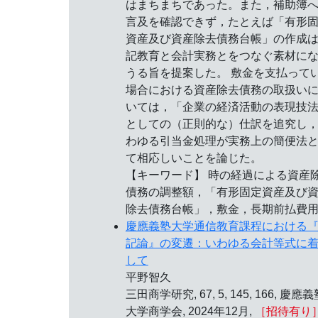
はまちまちであった。また，補助簿
言及を確認できず，たとえば「有形
資産及び資産除去債務台帳」の作成
記教育と会計実務とをつなぐ素材に
うる旨を提案した。 敷金を支払って
場合における資産除去債務の取扱い
いては，「企業の経済活動の表現技
としての（正則的な）仕訳を追究し
わゆる引当金処理が実務上の簡便法
て相応しいことを論じた。
【キーワード】 時の経過による資産
債務の調整額，「有形固定資産及び
除去債務台帳」，敷金，長期前払費
慶應義塾大学通信教育課程における
記論』の変遷：いわゆる会計等式に
して
平野智久
三田商学研究, 67, 5, 145, 166, 慶應
大学商学会, 2024年12月,
［招待有り