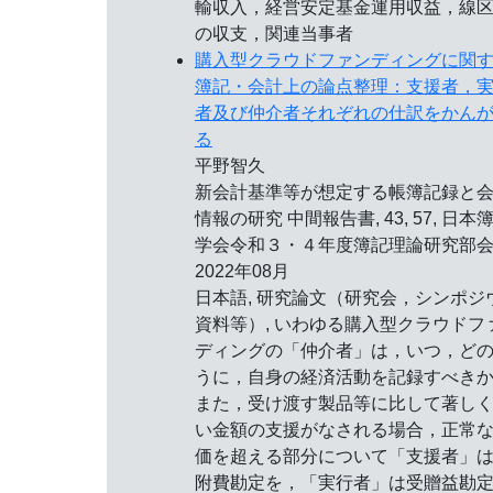
輸収入，経営安定基金運用収益，線
の収支，関連当事者
購入型クラウドファンディングに関
簿記・会計上の論点整理：支援者，
者及び仲介者それぞれの仕訳をかん
る
平野智久
新会計基準等が想定する帳簿記録と
情報の研究 中間報告書, 43, 57, 日本
学会令和３・４年度簿記理論研究部会
2022年08月
日本語, 研究論文（研究会，シンポジ
資料等）, いわゆる購入型クラウドフ
ディングの「仲介者」は，いつ，ど
うに，自身の経済活動を記録すべき
また，受け渡す製品等に比して著し
い金額の支援がなされる場合，正常
価を超える部分について「支援者」
附費勘定を，「実行者」は受贈益勘