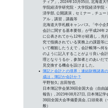
ティア」,
2024年10月05日
, 北海道大
学院経済学研究院・大学院経済学院
済学部, 公開講演，セミナー，チュー
アル，講習，講義等
北海道大学札幌キャンパス, 「中小企
会計に関する基本要領」が平成24年
に公表されてから12年が経過し，先
究で指摘されている実務上の課題等
いて概観したうえで，会計帳簿へ何
のように記入することがより良い会
理となりうるか，参加者とのあいだ
見交換する機会を設けました。
簿記と会計との境界：連結財務諸表
成は，簿記か会計か？
平野智久; 吉田智也
日本簿記学会第39回全国大会（自由
報告）,
2023年08月27日
, 日本簿記学
39回全国大会準備委員会, 口頭発表（
般）