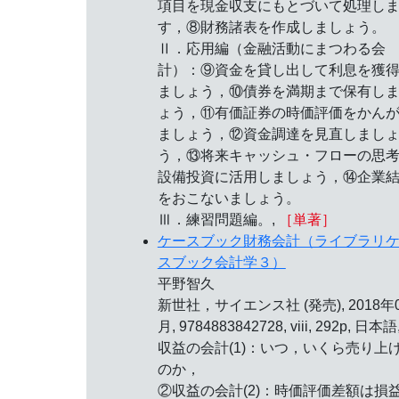
項目を現金収支にもとづいて処理し
す，⑧財務諸表を作成しましょう。
Ⅱ．応用編（金融活動にまつわる会
計）：⑨資金を貸し出して利息を獲
ましょう，⑩債券を満期まで保有し
ょう，⑪有価証券の時価評価をかん
ましょう，⑫資金調達を見直しまし
う，⑬将来キャッシュ・フローの思
設備投資に活用しましょう，⑭企業
をおこないましょう。
Ⅲ．練習問題編。,
［単著］
ケースブック財務会計（ライブラリ
スブック会計学３）
平野智久
新世社，サイエンス社 (発売), 2018年
月, 9784883842728, viii, 292p, 日本語
収益の会計(1)：いつ，いくら売り上
のか，
②収益の会計(2)：時価評価差額は損