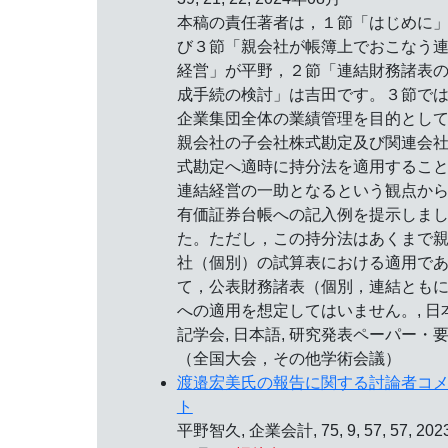
本稿の責任著者は，１節「はじめに
び３節「親会社が帳簿上でおこなう
経営」が平野，２節「連結財務諸表
成手続の検討」は吉田です。３節で
企業集団全体の業績管理を目的とし
親会社の子会社株式勘定及び関連会
式勘定へ適時に持分法を適用するこ
連結経営の一助となるという観点か
有価証券台帳への記入例を提示しま
た。ただし，この持分法はあくまで
社（個別）の試算表における適用で
て，公表財務諸表（個別，連結とも
への適用を想定してはいません。, 日
記学会, 日本語, 研究発表ペーパー・
（全国大会，その他学術会議）
渡邉宏美氏の報告に関する討論者コ
ト
平野智久, 企業会計, 75, 9, 57, 57, 20