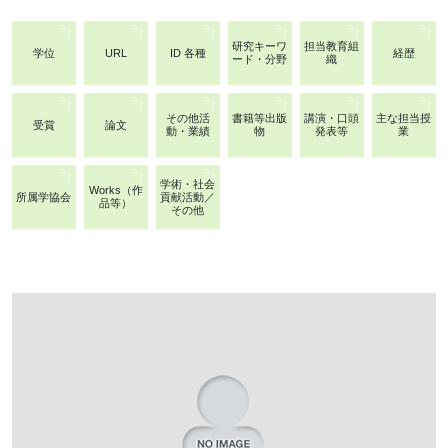
研究キーワ
担当教育組
学位
URL
ID 各種
経歴
ード・分野
織
その他活
書籍等出版
講演・口頭
主な担当授
受賞
論文
動・業績
物
発表等
業
学術・社会
Works（作
所属学協会
貢献活動／
品等）
その他