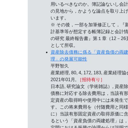
用いるべきなのか。簿記論ないし会
の見地から，かような論点を取り上
います。
※ その後，一部を加筆修正して，『
計基準等が想定する帳簿記録と会計
の研究 最終報告書』第１章（12－26
として所収。
資産除去債務に係る「資産負債の両
理」の発展可能性
平野智久
産業經理, 80, 4, 172, 183, 産業経理協
2021年01月,
［招待有り］
日本語, 研究論文（学術雑誌）, 資産
債務に対応する除去費用は，当該有
定資産の取得時や使用中には未発生
す。この将来費用を（付随費用と同
に）当該有形固定資産の取得原価に
るという「資産負債の両建処理」は
定間における振替の論理からは説明