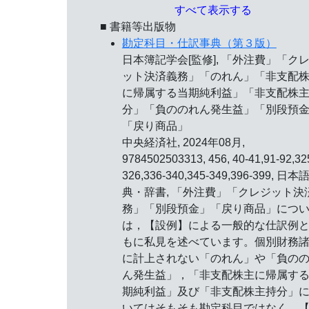
すべて表示する
■ 書籍等出版物
勘定科目・仕訳事典（第３版）
日本簿記学会[監修], 「外注費」「ク
ット決済義務」「のれん」「非支配
に帰属する当期純利益」「非支配株
分」「負ののれん発生益」「別段預
「戻り商品」
中央経済社, 2024年08月,
9784502503313, 456, 40-41,91-92,32
326,336-340,345-349,396-399, 日本語
典・辞書, 「外注費」「クレジット決
務」「別段預金」「戻り商品」につ
は，【設例】による一般的な仕訳例
もに私見を述べています。個別財務
に計上されない「のれん」や「負の
ん発生益」，「非支配株主に帰属す
期純利益」及び「非支配株主持分」
いてはそもそも勘定科目ではなく，