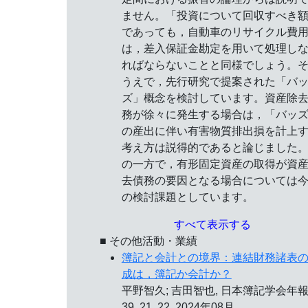
ません。「投資について回収すべき
であっても，自動車のリサイクル費
は，差入保証金勘定を用いて処理し
ればならないことと同様でしょう。
うえで，先行研究で提案された「バ
ズ」概念を検討しています。資産除
務が徐々に発生する場合は，「バッ
の産出に伴い有害物質排出損を計上
考え方は説得的であると論じました
の一方で，有形固定資産の取得が資
去債務の要因となる場合については
の検討課題としています。
すべて表示する
■ その他活動・業績
簿記と会計との境界：連結財務諸表
成は，簿記か会計か？
平野智久; 吉田智也, 日本簿記学会年報
39, 21, 22, 2024年08月