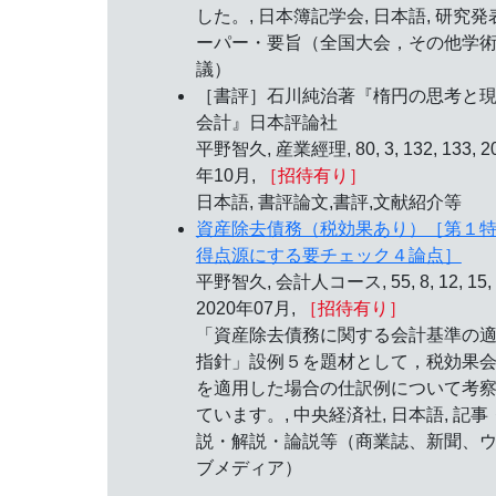
した。, 日本簿記学会, 日本語, 研究発
ーパー・要旨（全国大会，その他学
議）
［書評］石川純治著『楕円の思考と
会計』日本評論社
平野智久, 産業經理, 80, 3, 132, 133, 2
年10月,
［招待有り］
日本語, 書評論文,書評,文献紹介等
資産除去債務（税効果あり）［第１
得点源にする要チェック４論点］
平野智久, 会計人コース, 55, 8, 12, 15,
2020年07月,
［招待有り］
「資産除去債務に関する会計基準の
指針」設例５を題材として，税効果
を適用した場合の仕訳例について考
ています。, 中央経済社, 日本語, 記事
説・解説・論説等（商業誌、新聞、
ブメディア）