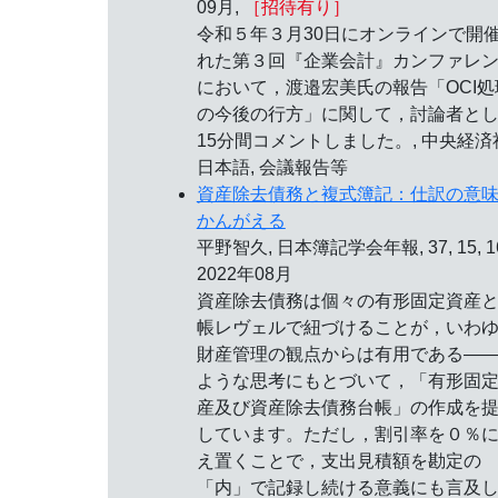
09月,
［招待有り］
令和５年３月30日にオンラインで開
れた第３回『企業会計』カンファレ
において，渡邉宏美氏の報告「OCI処
の今後の行方」に関して，討論者と
15分間コメントしました。, 中央経済
日本語, 会議報告等
資産除去債務と複式簿記：仕訳の意
かんがえる
平野智久, 日本簿記学会年報, 37, 15, 1
2022年08月
資産除去債務は個々の有形固定資産
帳レヴェルで紐づけることが，いわ
財産管理の観点からは有用である―
ような思考にもとづいて，「有形固
産及び資産除去債務台帳」の作成を
しています。ただし，割引率を０％
え置くことで，支出見積額を勘定の
「内」で記録し続ける意義にも言及