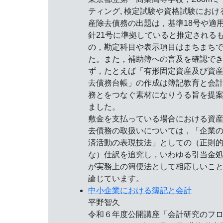
ティング, 検定試験や資格試験におけ
産除去債務の出題は，基準18号や適
針21号に準拠していると推定される
の，勘定科目や表示項目はまちまち
た。また，補助簿への言及を確認で
ず，たとえば「有形固定資産及び資
去債務台帳」の作成は簿記教育と会
務とをつなぐ素材になりうる旨を提
ました。
敷金を支払っている場合における資
去債務の取扱いについては，「企業
済活動の表現技法」としての（正則
な）仕訳を追究し，いわゆる引当金
が実務上の簡便法として相応しいこ
論じています。
中小企業における簿記と会計
平野智久
令和６年度公開講座「会計研究のフ