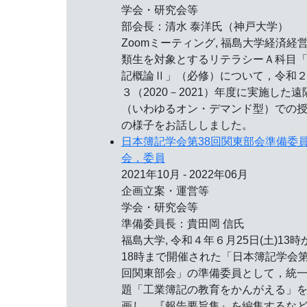
学会・研究会等
部会長：清水 泰洋氏（神戸大学）
Zoomミーティング, 福島大学経済経
類生を対象とするリテラシーＡ科目
記概論Ⅱ」（必修）について，令和
３（2020－2021）年度に実施した遠
（いわゆるオン・デマンド型）での
の様子をお話ししました。
日本簿記学会第38回関東部会準備委
会，委員
2021年10月 - 2022年06月
企画立案・運営等
学会・研究会等
準備委員長：貴田岡 信氏
福島大学, 令和４年６月25日(土)13時
18時まで開催された「日本簿記学会第
回関東部会」の準備委員として，統
題「工業簿記の教育をかんがえる」
画し，『報告要旨集』を編集するな