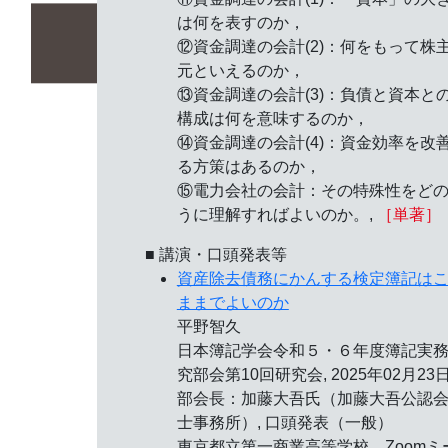
は何を表すのか，
⑫資金調達の会計(2)：何をもって株
元といえるのか，
⑬資金調達の会計(3)：負債と資本と
構成は何を意味するのか，
⑭資金調達の会計(4)：資金効率を改
る方策はあるのか，
⑮電力会社の会計：その特殊性をど
うに理解すればよいのか。,
［単著］
■ 講演・口頭発表等
資産除去債務にかんする検定簿記は
ままでよいのか
平野智久
日本簿記学会令和５・６年度簿記実
究部会第10回研究会,
2025年02月23
部会長：加藤大吾氏（加藤大吾公認
士事務所）, 口頭発表（一般）
東京都立第一商業高等学校，Zoomミ