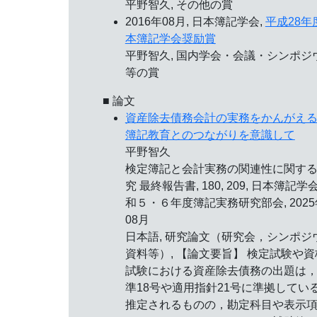
平野智久, その他の賞
2016年08月, 日本簿記学会,
平成28年
本簿記学会奨励賞
平野智久, 国内学会・会議・シンポジ
等の賞
■ 論文
資産除去債務会計の実務をかんがえ
簿記教育とのつながりを意識して
平野智久
検定簿記と会計実務の関連性に関す
究 最終報告書, 180, 209, 日本簿記学
和５・６年度簿記実務研究部会, 2025
08月
日本語, 研究論文（研究会，シンポジ
資料等）, 【論文要旨】 検定試験や資
試験における資産除去債務の出題は
準18号や適用指針21号に準拠してい
推定されるものの，勘定科目や表示