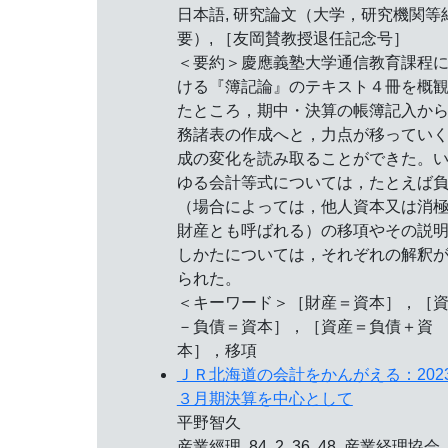
日本語, 研究論文（大学，研究機関等
要）, ［友岡賛教授退任記念号］
＜要約＞慶應義塾大学通信教育課程
ける『簿記論』のテキスト４冊を概
たところ，期中・決算の帳簿記入か
務諸表の作成へと，力点が移ってい
成の変化を読み取ることができた。
ゆる会計等式については，たとえば
（場合によっては，他人資本又は消
財産とも呼ばれる）の移項やその説
しかたについては，それぞれの解釈
られた。
＜キーワード＞［財産＝資本］，［
－負債＝資本］，［資産＝負債＋資
本］，移項
ＪＲ北海道の会計をかんがえる：202
３月期決算を中心として
平野智久
産業經理, 84, 2, 36, 48, 産業経理協会,