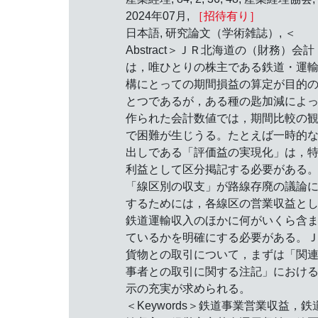
2024年07月,
［招待有り］
日本語, 研究論文（学術雑誌）, ＜
Abstract＞ＪＲ北海道の（財務）会計
は，唯ひとりの株主である鉄道・運
構にとっての期間損益の算定が目的
とつであるが，ある種の匙加減によ
作られた会計数値では，期間比較の
で困難が生じうる。たとえば一時的
出しである「評価益の実現化」は，
利益として区分掲記する必要がある
「線区別の収支」が路線存廃の議論
するためには，各線区の営業収益と
鉄道運輸収入のほかに何がいくら含
ているかを明確にする必要がある。
貨物との取引について，まずは「関
事者との取引に関する注記」におけ
示の充実が求められる。
＜Keywords＞鉄道事業営業収益，鉄