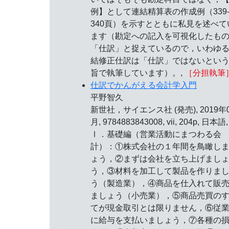
例】として連結精算表の作成例（339
340頁）を示すとともに私見を述べて
ます（勘定への記入を可視化したも
「仕訳」と捉えているので，いわゆ
結修正仕訳は「仕訳」ではないとい
旨で執筆しています）。,
［分担執筆
仕訳でかんがえる会計学入門
平野智久
新世社，サイエンス社 (発売), 2019年
月, 9784883843008, vii, 204p, 日本語,
Ⅰ．基礎編（営業活動にまつわる会
計）：①株式会社の１年間を鳥瞰し
ょう，②まずは会社を立ち上げまし
う，③材料を加工して製品を作りま
う（製造業），④商品を仕入れて販
ましょう（小売業），⑤商品売買の
てが現金取引とは限りません，⑥従
に給与を支払いましょう，⑦各種の