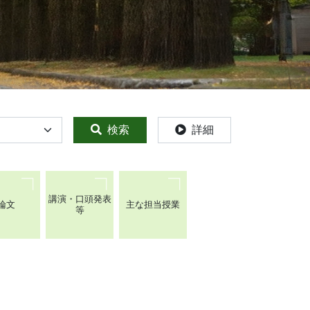
検索
詳細
講演・口頭発表
論文
主な担当授業
等