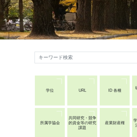
検索
学位
URL
ID 各種
共同研究・競争
所属学協会
的資金等の研究
産業財産権
課題