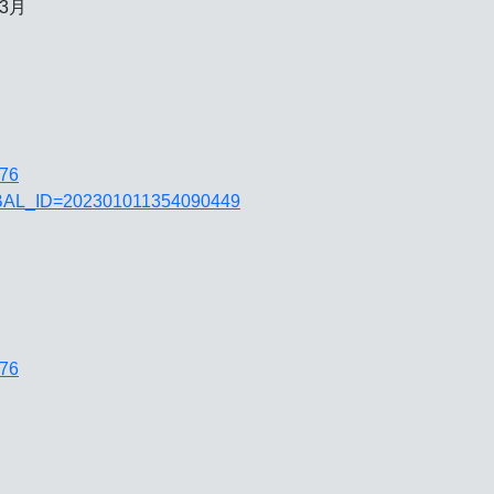
3月
676
JGLOBAL_ID=202301011354090449
676