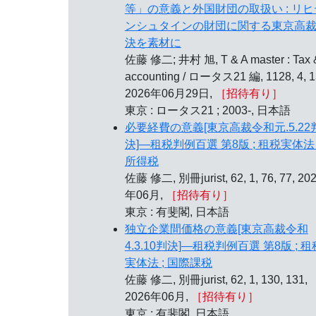
等」の意義と外国財団の取扱い : リヒ
ンシュタインの財団に関する東京高
決を素材に
佐藤 修二; 井村 旭, T & A master : Tax 
accounting / ロータス21 編, 1128, 4, 1
2026年06月29日,
［招待有り］
東京 : ロータス21 ; 2003-, 日本語
必要経費の意義[東京高裁令和元.5.22
決]—租税判例百選 第8版 ; 租税実体法 
所得税
佐藤 修二, 別冊jurist, 62, 1, 76, 77, 20
年06月,
［招待有り］
東京 : 有斐閣, 日本語
独立企業間価格の意義[東京高裁令和
4.3.10判決]—租税判例百選 第8版 ; 租
実体法 ; 国際課税
佐藤 修二, 別冊jurist, 62, 1, 130, 131,
2026年06月,
［招待有り］
東京 : 有斐閣, 日本語