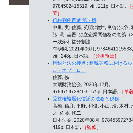
9784502415319, viii, 211p, 日本語,
［
著］
租税判例百選 第７版
中里, 実; 佐藤, 英明; 増井, 良啓; 渋谷, 
弘; 渕, 圭吾, 独立企業間価格の意義（
ー残余利益分割法
有斐閣, 2021年06月, 9784641115538,
viii, 248p, 日本語,
［分担執筆］
租税と法の接点 : 租税実務におけるル
ル・オブ・ロー
佐藤, 修二
大蔵財務協会, 2020年12月,
9784754728403, 175p, 日本語,
［単
受益権複層化信託の法務と税務
高橋, 倫彦; 平野, 和俊; 小山, 浩; 木村, 
之; 佐藤, 修二
日本法令, 2020年08月, 978453972734
419p, 日本語,
［監修］