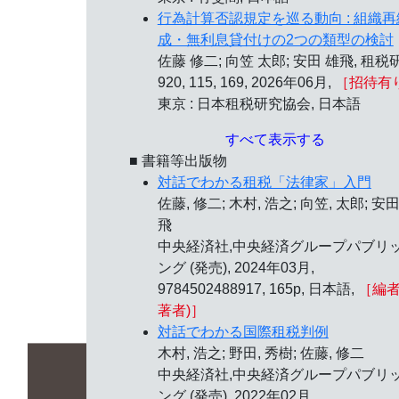
行為計算否認規定を巡る動向 : 組織再
成・無利息貸付けの2つの類型の検討
佐藤 修二; 向笠 太郎; 安田 雄飛, 租税
920, 115, 169, 2026年06月,
［招待有
東京 : 日本租税研究協会, 日本語
すべて表示する
■ 書籍等出版物
対話でわかる租税「法律家」入門
佐藤, 修二; 木村, 浩之; 向笠, 太郎; 安田
飛
中央経済社,中央経済グループパブリ
ング (発売), 2024年03月,
9784502488917, 165p, 日本語,
［編者
著者)］
対話でわかる国際租税判例
木村, 浩之; 野田, 秀樹; 佐藤, 修二
中央経済社,中央経済グループパブリ
ング (発売), 2022年02月,