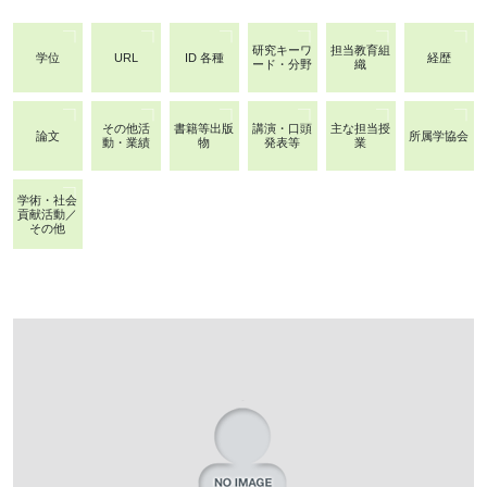
研究キーワ
担当教育組
学位
URL
ID 各種
経歴
ード・分野
織
その他活
書籍等出版
講演・口頭
主な担当授
論文
所属学協会
動・業績
物
発表等
業
学術・社会
貢献活動／
その他