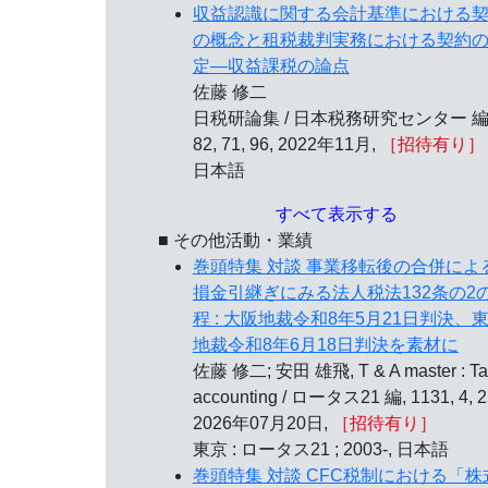
収益認識に関する会計基準における
の概念と租税裁判実務における契約
定—収益課税の論点
佐藤 修二
日税研論集 / 日本税務研究センター 編
82, 71, 96, 2022年11月,
［招待有り］
日本語
すべて表示する
■ その他活動・業績
巻頭特集 対談 事業移転後の合併によ
損金引継ぎにみる法人税法132条の2
程 : 大阪地裁令和8年5月21日判決、
地裁令和8年6月18日判決を素材に
佐藤 修二; 安田 雄飛, T & A master : Ta
accounting / ロータス21 編, 1131, 4, 2
2026年07月20日,
［招待有り］
東京 : ロータス21 ; 2003-, 日本語
巻頭特集 対談 CFC税制における「株