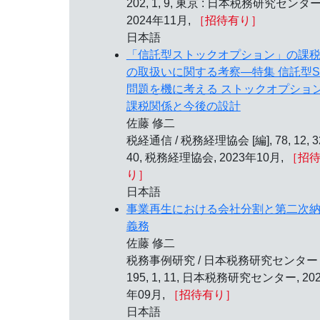
202, 1, 9, 東京 : 日本税務研究センター
2024年11月,
［招待有り］
日本語
「信託型ストックオプション」の課
の取扱いに関する考察—特集 信託型S
問題を機に考える ストックオプショ
課税関係と今後の設計
佐藤 修二
税経通信 / 税務経理協会 [編], 78, 12, 3
40, 税務経理協会, 2023年10月,
［招
り］
日本語
事業再生における会社分割と第二次
義務
佐藤 修二
税務事例研究 / 日本税務研究センター 
195, 1, 11, 日本税務研究センター, 20
年09月,
［招待有り］
日本語