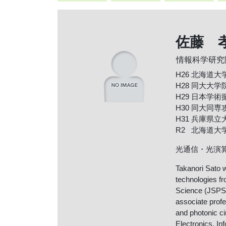
佐藤 孝
情報科学研究
H26 北海道
H28 同大大
H29 日本学
H30 同大同
H31 兵庫県
R2 北海道
光通信・光演
Takanori Sato w
technologies f
Science (JSPS) 
associate profe
and photonic ci
Electronics, In