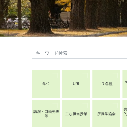
検索
学位
URL
ID 各種
講演・口頭発表
主な担当授業
所属学協会
等