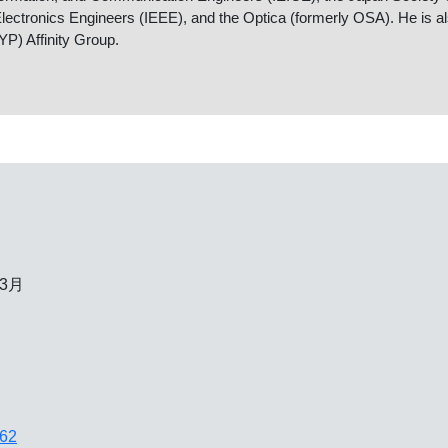
Electronics Engineers (IEEE), and the Optica (formerly OSA). He is 
YP) Affinity Group.
3月
162