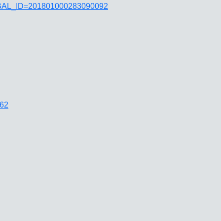
JGLOBAL_ID=201801000283090092
162