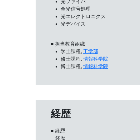
光ファイバ
全光信号処理
光エレクトロニクス
光デバイス
■ 担当教育組織
学士課程,
工学部
修士課程,
情報科学院
博士課程,
情報科学院
経歴
■ 経歴
経歴