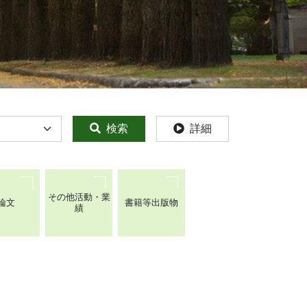
検索
詳細
その他活動・業
論文
書籍等出版物
績