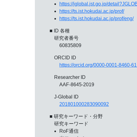
https://jglobal.jst.go.jp/detail?
https://ts.ist.hokudai.ac.jp/prof/
https://ts.ist.hokudai.ac.jp/prof/eng/
■ ID 各種
研究者番号
60835809
ORCID ID
https://orcid.org/0000-0001-8460-6
Researcher ID
AAF-8645-2019
J-Global ID
201801000283090092
■ 研究キーワード・分野
研究キーワード
RoF通信