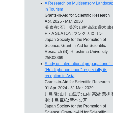
A Research on Multisensory Landsca
in Tourism
Grants-in-Aid for Scientific Research
Apr. 2025 - Mar. 2030
張 慶在; 石川 美澄; 山村 高淑; 藤木 庸
P・A SEATON; フンク カロリン
Japan Society for the Promotion of
Science, Grant-in-Aid for Scientific
Research (B), Hiroshima University,
25K03369
Study on international propagationof t
"Heidi phenomenon": especially its
reception in Asia
Grants-in-Aid for Scientific Research
01 Apr. 2024 - 31 Mar. 2029
川島 隆; 山中 由里子; 山村 高淑; 葉柳 
則; 中島 亜紀; 新本 史斉
Japan Society for the Promotion of
Science, Grant-in-Aid for Scientific