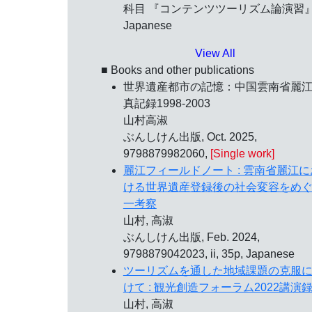
科目 『コンテンツツーリズム論演習』
Japanese
View All
■ Books and other publications
世界遺産都市の記憶：中国雲南省麗
真記録1998-2003
山村高淑
ぶんしけん出版, Oct. 2025,
9798879982060,
[Single work]
麗江フィールドノート : 雲南省麗江に
ける世界遺産登録後の社会変容をめ
一考察
山村, 高淑
ぶんしけん出版, Feb. 2024,
9798879042023, ii, 35p, Japanese
ツーリズムを通した地域課題の克服
けて : 観光創造フォーラム2022講演
山村, 高淑