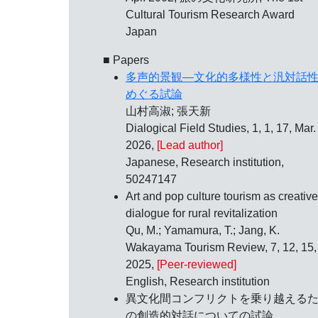
Cultural Tourism Research Award
Japan
■ Papers
多声的景観―文化的多様性と汎対話
めぐる試論
山村高淑; 張天新
Dialogical Field Studies, 1, 1, 17, Mar.
2026,
[Lead author]
Japanese, Research institution,
50247147
Art and pop culture tourism as creative
dialogue for rural revitalization
Qu, M.; Yamamura, T.; Jang, K.
Wakayama Tourism Review, 7, 12, 15,
2025,
[Peer-reviewed]
English, Research institution
異文化間コンフリクトを乗り越える
の創造的対話についての試論