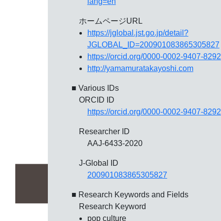
lang=en
ホームページURL
https://jglobal.jst.go.jp/detail?
JGLOBAL_ID=200901083865305827
https://orcid.org/0000-0002-9407-8292
http://yamamuratakayoshi.com
■ Various IDs
ORCID ID
https://orcid.org/0000-0002-9407-8292
Researcher ID
AAJ-6433-2020
J-Global ID
200901083865305827
■ Research Keywords and Fields
Research Keyword
pop culture