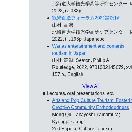
北海道大学観光学高等研究センター, Ma
2023, iv, 383p
観光創造フォーラム2021講演録
山村, 高淑
北海道大学観光学高等研究センター, Ma
2022, iii, 196p, Japanese
War as entertainment and contents
tourism in Japan
山村, 高淑; Seaton, Philip A.
Routledge, 2022, 9781032145679, xvii
157 p., English
View All
■ Lectures, oral presentations, etc.
Arts and Pop Culture Tourism: Fosteri
Creative Community Embeddedness
Meng Qu; Takayoshi Yamamura;
Kyungjae Jang
2nd Popular Culture Tourism