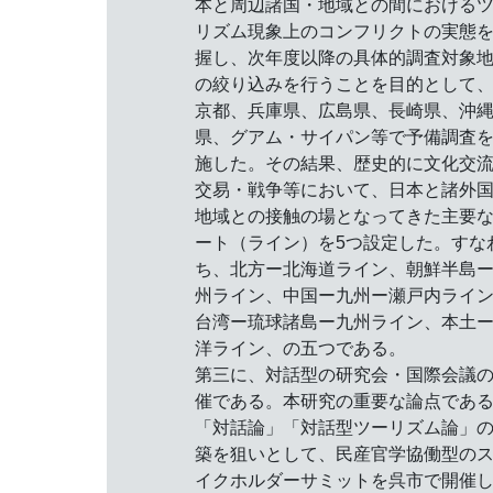
本と周辺諸国・地域との間における
リズム現象上のコンフリクトの実態
握し、次年度以降の具体的調査対象
の絞り込みを行うことを目的として
京都、兵庫県、広島県、長崎県、沖
県、グアム・サイパン等で予備調査
施した。その結果、歴史的に文化交
交易・戦争等において、日本と諸外
地域との接触の場となってきた主要
ート（ライン）を5つ設定した。すな
ち、北方ー北海道ライン、朝鮮半島
州ライン、中国ー九州ー瀬戸内ライ
台湾ー琉球諸島ー九州ライン、本土
洋ライン、の五つである。
第三に、対話型の研究会・国際会議
催である。本研究の重要な論点であ
「対話論」「対話型ツーリズム論」
築を狙いとして、民産官学協働型の
イクホルダーサミットを呉市で開催