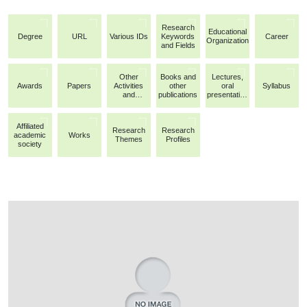
Research
Educational
Degree
URL
Various IDs
Keywords
Career
Organization
and Fields
Other
Books and
Lectures,
Awards
Papers
Activities
other
oral
Syllabus
and
publications
presentation
Achievemen
s, etc.
ts
Affiliated
Research
Research
academic
Works
Themes
Profiles
society