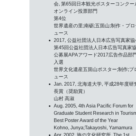
会,
第65回日本観光ポスターコンクー
オンライン投票部門
第4位
世界遺産の里;南砺;五箇山;制作・プロ
ュース
2017, 公益社団法人日本広告写真家協
第45回公益社団法人日本広告写真家
公募展APAアワード2017広告作品部
入選
世界文化遺産五箇山ポスター;制作;プ
ュース
Jan. 2017, 北海道大学,
平成28年度研
長賞（奨励賞）
山村 高淑
Aug. 2005, 4th Asia Pacific Forum for
Graduate Student Research in Touris
Best Poster Award of the Year
Kohno, Junya;Takayoshi, Yamamura
Apr. 2002, 旅の文化研究所,
The 1st