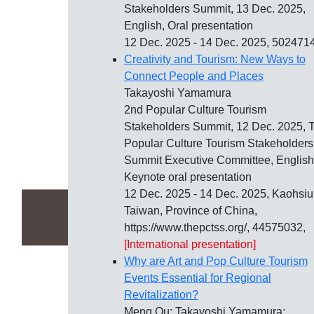
Stakeholders Summit,
13 Dec. 2025
,
English, Oral presentation
12 Dec. 2025 - 14 Dec. 2025, 502471
Creativity and Tourism: New Ways to
Connect People and Places
Takayoshi Yamamura
2nd Popular Culture Tourism
Stakeholders Summit,
12 Dec. 2025
, 
Popular Culture Tourism Stakeholders
Summit Executive Committee, English
Keynote oral presentation
12 Dec. 2025 - 14 Dec. 2025, Kaohsiu
Taiwan, Province of China,
https://www.thepctss.org/, 44575032,
[International presentation]
Why are Art and Pop Culture Tourism
Events Essential for Regional
Revitalization?
Meng Qu; Takayoshi Yamamura;