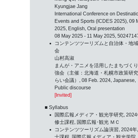
Kyungjae Jang
International Conference on Destinati
Events and Sports (ICDES 2025),
09 
2025
, English, Oral presentation
08 May 2025 - 11 May 2025, 5024714
コンテンツツーリズムと自治体・地
会
山村高淑
まんが・アニメを活用したまちづく
強会（主催：北海道・札幌市政策研
らい会議）,
08 Feb. 2024
, Japanese,
Public discourse
[Invited]
■ Syllabus
国際広報メディア・観光学研究, 2024
修士課程, 国際広報･観光 ＭＣ
コンテンツツーリズム論演習, 2024年,
士課程, 国際広報メディア・観光学院