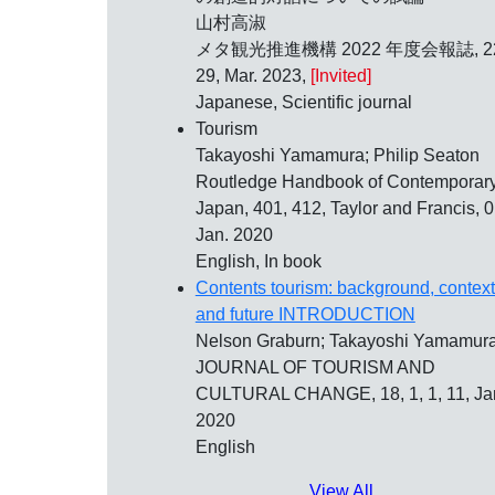
山村高淑
メタ観光推進機構 2022 年度会報誌, 22
29, Mar. 2023,
[Invited]
Japanese, Scientific journal
Tourism
Takayoshi Yamamura; Philip Seaton
Routledge Handbook of Contemporar
Japan, 401, 412, Taylor and Francis, 
Jan. 2020
English, In book
Contents tourism: background, context
and future INTRODUCTION
Nelson Graburn; Takayoshi Yamamur
JOURNAL OF TOURISM AND
CULTURAL CHANGE, 18, 1, 1, 11, Ja
2020
English
View All