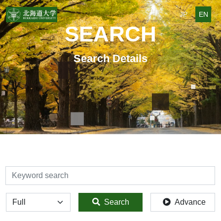
JP
EN
SEARCH
Search Details
検索
全体
Search
Advance