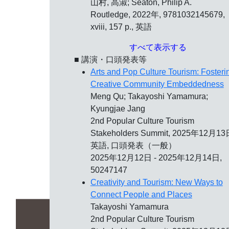
山村, 高淑; Seaton, Philip A.
Routledge, 2022年, 9781032145679,
xviii, 157 p., 英語
すべて表示する
■ 講演・口頭発表等
Arts and Pop Culture Tourism: Fosteri
Creative Community Embeddedness
Meng Qu; Takayoshi Yamamura;
Kyungjae Jang
2nd Popular Culture Tourism
Stakeholders Summit,
2025年12月13
英語, 口頭発表（一般）
2025年12月12日 - 2025年12月14日,
50247147
Creativity and Tourism: New Ways to
Connect People and Places
Takayoshi Yamamura
2nd Popular Culture Tourism