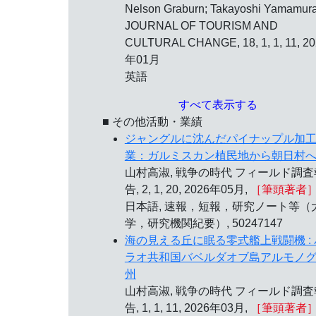
Nelson Graburn; Takayoshi Yamamur
JOURNAL OF TOURISM AND
CULTURAL CHANGE, 18, 1, 1, 11, 2
年01月
英語
すべて表示する
■ その他活動・業績
ジャングルに沈んだパイナップル加
業：ガルミスカン植民地から朝日村
山村高淑, 戦争の時代 フィールド調査
告, 2, 1, 20, 2026年05月,
［筆頭著者
日本語, 速報，短報，研究ノート等（
学，研究機関紀要）, 50247147
海の見える丘に眠る零式艦上戦闘機 : 
ラオ共和国バベルダオブ島アルモノ
州
山村高淑, 戦争の時代 フィールド調査
告, 1, 1, 11, 2026年03月,
［筆頭著者