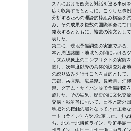
ズムにおける衝突と対話を巡る事例
広く収集するとともに、こうした事
分析するための理論的枠組み構築を
み、その成果を複数の国際学会にて
発表するとともに、複数の論文とし
表した。
第二に、現地予備調査の実施である
本と周辺諸国・地域との間における
リズム現象上のコンフリクトの実態
握し、次年度以降の具体的調査対象
の絞り込みを行うことを目的として
京都、兵庫県、広島県、長崎県、沖
県、グアム・サイパン等で予備調査
施した。その結果、歴史的に文化交
交易・戦争等において、日本と諸外
地域との接触の場となってきた主要
ート（ライン）を5つ設定した。すな
ち、北方ー北海道ライン、朝鮮半島
州ライン、中国ー九州ー瀬戸内ライ