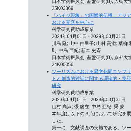
日本学術振興会, 基盤研究(B), 広島大学
25K03369
「ハイジ現象」の国際的伝播：アジ
おける受容を中心に
科学研究費助成事業
2024年04月01日 - 2029年03月31日
川島 隆; 山中 由里子; 山村 高淑; 葉柳 
則; 中島 亜紀; 新本 史斉
日本学術振興会, 基盤研究(B), 京都大学
24K00056
ツーリズムにおける異文化間コンフ
トと創造的対話に関する理論的・実
研究
科学研究費助成事業
2023年04月01日 - 2028年03月31日
山村 高淑; 張 慶在; 中島 亜紀; 渠 蒙
本年度は以下の３点において研究を
した。
第一に、文献調査の実施である。ツ