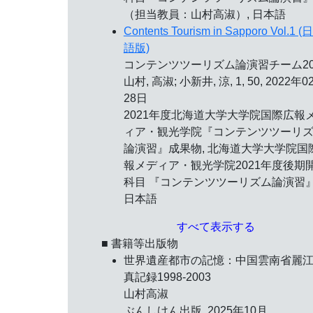
（担当教員：山村高淑）, 日本語
Contents Tourism in Sapporo Vol.1 
語版)
コンテンツツーリズム論演習チーム202
山村, 高淑; 小新井, 涼, 1, 50, 2022年0
28日
2021年度北海道大学大学院国際広報
ィア・観光学院『コンテンツツーリ
論演習』成果物, 北海道大学大学院国
報メディア・観光学院2021年度後期
科目 『コンテンツツーリズム論演習』
日本語
すべて表示する
■ 書籍等出版物
世界遺産都市の記憶：中国雲南省麗
真記録1998-2003
山村高淑
ぶんしけん出版, 2025年10月,