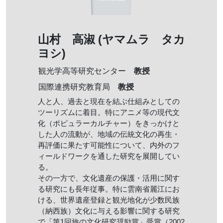
山村 高淑 (ヤマムラ タカ
ヨシ)
教授
観光学高等研究センター
教授
国際連携研究教育局
人と人、過去と現在を結ぶ仕組みとしての
ツーリズムに着目。特にアニメ等の現代文
化（ポピュラーカルチャー）をきっかけと
した人の流動が、地域の伝統文化の再生・
再評価に果たす可能性について、内外のフ
ィールドワークを通した研究を展開してい
る。
その一方で、文化遺産の保護・活用に関す
る研究にも長年従事。特に雲南省麗江にお
ける、世界遺産登録と観光地化が少数民族
（納西族）文化に与える影響に関する研究
で「第1回旅の文化研究奨励賞」受賞（2002