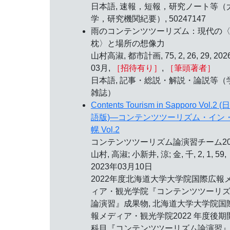
日本語, 速報，短報，研究ノート等（
学，研究機関紀要）, 50247147
雨のコンテンツツーリズム：現代の
枕〉と場所の想像力
山村高淑, 都市計画, 75, 2, 26, 29, 20
03月,
［招待有り］
,
［筆頭著者］
日本語, 記事・総説・解説・論説等（
雑誌）
Contents Tourism in Sapporo Vol.2 
語版)—コンテンツツーリズム・イン
幌 Vol.2
コンテンツツーリズム論演習チーム202
山村, 高淑; 小新井, 涼; 金, 千, 2, 1, 59,
2023年03月10日
2022年度北海道大学大学院国際広報
ィア・観光学院『コンテンツツーリ
論演習』成果物, 北海道大学大学院国
報メディア・観光学院2022 年度後期
科目『コンテンツツーリズム論演習