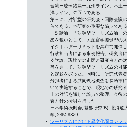
台湾ー琉球諸島ー九州ライン、本土
洋ライン、の五つである。
第三に、対話型の研究会・国際会議
催である。本研究の重要な論点であ
「対話論」「対話型ツーリズム論」
築を狙いとして、民産官学協働型の
イクホルダーサミットを呉市で開催
行政担当者による事例報告、研究者
る討論、現地での市民と研究者との
等を通して、対話型ツーリズムの可
と課題を探った。同時に、研究代表
分担者による共同現地調査を長崎市
いて実施することで、現地での研究
士の対話を通して論点の整理、今後
査方針の検討を行った。
日本学術振興会, 基盤研究(B), 北海道
学, 23K28329
ツーリズムにおける異文化間コンフ