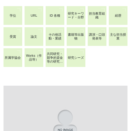
研究キーワ
担当教育組
学位
URL
ID 各種
経歴
ード・分野
織
その他活
書籍等出版
講演・口頭
主な担当授
受賞
論文
動・業績
物
発表等
業
共同研究・
Works（作
所属学協会
競争的資金
研究シーズ
品等）
等の研究課
題