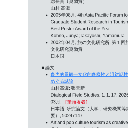
総長賞（奨励賞）
山村 高淑
2005年08月, 4th Asia Pacific Forum fo
Graduate Student Research in Touris
Best Poster Award of the Year
Kohno, Junya;Takayoshi, Yamamura
2002年04月, 旅の文化研究所,
第１回
文化研究奨励賞
日本国
■ 論文
多声的景観―文化的多様性と汎対話
めぐる試論
山村高淑; 張天新
Dialogical Field Studies, 1, 1, 17, 20
03月,
［筆頭著者］
日本語, 研究論文（大学，研究機関等
要）, 50247147
Art and pop culture tourism as creative