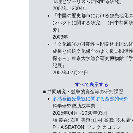
管理とツーリズムに関する研究」
2002年 - 2004年
「中国の歴史都市における観光地化
ンパクトに関する研究」（日中共同
究）
2003年
「文化観光の可能性－開発途上国の
成長と伝統文化保全のより良い関係
探る－」東京大学総合研究博物館『
記展』
2002年07月27日
すべて表示する
■ 共同研究・競争的資金等の研究課題
多感覚観光景観に関する基盤的研究
科学研究費助成事業
2025年04月 - 2030年03月
張 慶在; 石川 美澄; 山村 高淑; 藤木 庸
P・A SEATON; フンク カロリン