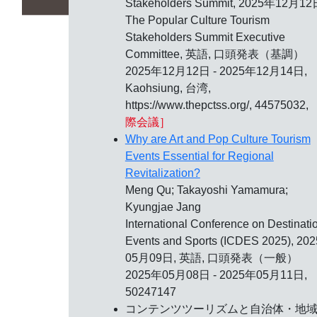
Stakeholders Summit,
2025年12月12
The Popular Culture Tourism
Stakeholders Summit Executive
Committee, 英語, 口頭発表（基調）
2025年12月12日 - 2025年12月14日,
Kaohsiung, 台湾,
https://www.thepctss.org/, 44575032,
際会議］
Why are Art and Pop Culture Tourism
Events Essential for Regional
Revitalization?
Meng Qu; Takayoshi Yamamura;
Kyungjae Jang
International Conference on Destinati
Events and Sports (ICDES 2025),
20
05月09日
, 英語, 口頭発表（一般）
2025年05月08日 - 2025年05月11日,
50247147
コンテンツツーリズムと自治体・地