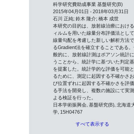
科学研究費助成事業 基盤研究(B)
2015年04月01日 - 2018年03月31日
石川 正純; 鈴木 隆介; 橋本 成世
本研究の目的は、放射線治療におけ
ィルムを用いた線量分布評価法とし
線量勾配を考慮した新しい解析方法
るGradient法を確立することである
般的に、放射線計測はポアソン統計
うことから、統計学に基づいた判定
を提案した。統計学的な評価を可能
るために、測定に起因する不確かさ
び位置ずれに起因する不確かさを評
る手法を開発し、複数の施設にて実
よる検証を行った。
日本学術振興会, 基盤研究(B), 北海道
学, 15H04767
すべて表示する