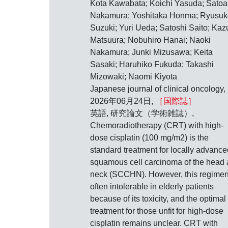
Kota Kawabata; Koichi Yasuda; Satoa
Nakamura; Yoshitaka Honma; Ryusuk
Suzuki; Yuri Ueda; Satoshi Saito; Kaz
Matsuura; Nobuhiro Hanai; Naoki
Nakamura; Junki Mizusawa; Keita
Sasaki; Haruhiko Fukuda; Takashi
Mizowaki; Naomi Kiyota
Japanese journal of clinical oncology,
2026年06月24日,
［国際誌］
英語, 研究論文（学術雑誌）,
Chemoradiotherapy (CRT) with high-
dose cisplatin (100 mg/m2) is the
standard treatment for locally advance
squamous cell carcinoma of the head
neck (SCCHN). However, this regimen
often intolerable in elderly patients
because of its toxicity, and the optimal
treatment for those unfit for high-dose
cisplatin remains unclear. CRT with