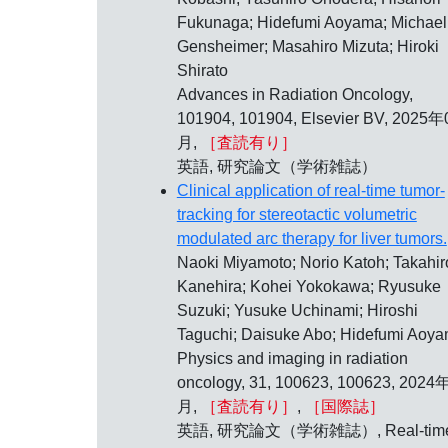
Fukunaga; Hidefumi Aoyama; Michael
Gensheimer; Masahiro Mizuta; Hiroki
Shirato
Advances in Radiation Oncology,
101904, 101904, Elsevier BV, 2025年
月,
［査読有り］
英語, 研究論文（学術雑誌）
Clinical application of real-time tumor-
tracking for stereotactic volumetric
modulated arc therapy for liver tumors.
Naoki Miyamoto; Norio Katoh; Takahir
Kanehira; Kohei Yokokawa; Ryusuke
Suzuki; Yusuke Uchinami; Hiroshi
Taguchi; Daisuke Abo; Hidefumi Aoy
Physics and imaging in radiation
oncology, 31, 100623, 100623, 2024
月,
［査読有り］
,
［国際誌］
英語, 研究論文（学術雑誌）, Real-tim