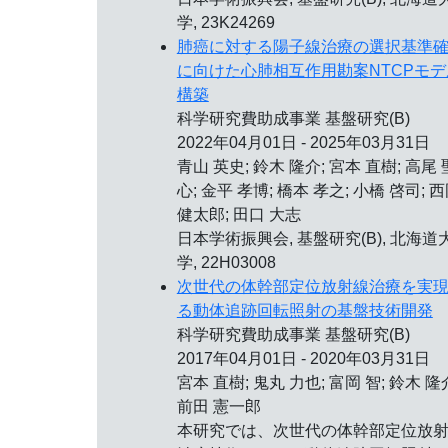
学, 23K24269
肺癌に対する陽子線治療の選択基準
に向けた心肺相互作用勘案NTCPモデ
構築
科学研究費助成事業 基盤研究(B)
2022年04月01日 - 2025年03月31日
青山 英史; 鈴木 隆介; 宮本 直樹; 高尾 
心; 金平 孝博; 橋本 孝之; 小橋 啓司; 
健太郎; 田口 大志
日本学術振興会, 基盤研究(B), 北海道
学, 22H03008
次世代の体幹部定位放射線治療を実
る動体追跡回転照射の基盤技術開発
科学研究費助成事業 基盤研究(B)
2017年04月01日 - 2020年03月31日
宮本 直樹; 鬼丸 力也; 富岡 智; 鈴木 隆
前田 憲一郎
本研究では、次世代の体幹部定位放