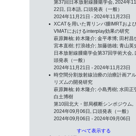
第37回日本放射線腫瘍学会,
2024年1
22日
, 日本語, 口頭発表（一般）
2024年11月21日 - 2024年11月23日
XCATを用いた胃リンパ腫IMRTおよ
VMATにおけるinterplay効果の研究
萩原舞柚; 鈴木隆介; 金平孝博; 田村昌
宮本直樹; 打浪雄介; 加藤徳雄; 青山英
日本放射線腫瘍学会第37回学術大会, 
頭発表（一般）
2024年11月21日 - 2024年11月23日
時空間分割放射線治療の治療計画ア
リズムの開発研究
萩原舞柚; 鈴木隆介; 小島秀樹; 水田正
白土博樹
第10回北大・部局横断シンポジウム,
2024年09月06日
, 口頭発表（一般）
2024年09月06日 - 2024年09月06日
すべて表示する