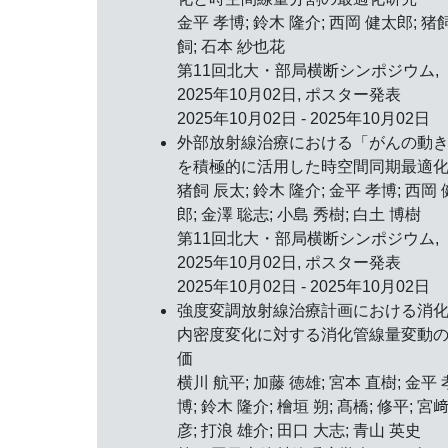
金平 孝博; 鈴木 隆介; 西岡 健太郎; 猪
飼; 石本 紗也花
第11回北大・部局横断シンポジウム,
2025年10月02日
, ポスター発表
2025年10月02日 - 2025年10月02日
外部放射線治療における「がんの動
を積極的に活用した時空間同期最適
猪飼 辰太; 鈴木 隆介; 金平 孝博; 西岡
郎; 金澤 聡志; 小島 秀樹; 白土 博樹
第11回北大・部局横断シンポジウム,
2025年10月02日
, ポスター発表
2025年10月02日 - 2025年10月02日
強度変調放射線治療計画における消
内密度変化に対する消化管線量変動
価
横川 航平; 加藤 徳雄; 宮本 直樹; 金平 
博; 鈴木 隆介; 檜垣 朔; 髙橋; 修平; 宮﨑
彦; 打浪 雄介; 田口 大志; 青山 英史