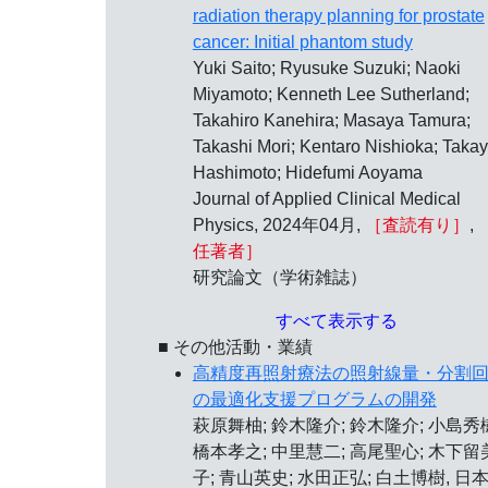
radiation therapy planning for prostate
cancer: Initial phantom study
Yuki Saito; Ryusuke Suzuki; Naoki
Miyamoto; Kenneth Lee Sutherland;
Takahiro Kanehira; Masaya Tamura;
Takashi Mori; Kentaro Nishioka; Takay
Hashimoto; Hidefumi Aoyama
Journal of Applied Clinical Medical
Physics, 2024年04月,
［査読有り］
,
任著者］
研究論文（学術雑誌）
すべて表示する
■ その他活動・業績
高精度再照射療法の照射線量・分割
の最適化支援プログラムの開発
萩原舞柚; 鈴木隆介; 鈴木隆介; 小島秀
橋本孝之; 中里慧二; 高尾聖心; 木下留
子; 青山英史; 水田正弘; 白土博樹, 日