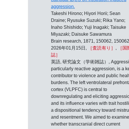
aggression.
Takeshi Hirono; Hiyori Horii; Sean
Draine; Ryusuke Suzuki; Rika Yano;
Inaho Shishido; Yuji Inagaki; Taisuke
Miyazaki; Daisuke Sawamura
Brain research, 1871, 150062, 150062
2026年01月15日,
［査読有り］
,
［国
誌］
英語, 研究論文（学術雑誌）, Aggressi
particularly reactive aggression, is a k
contributor to violence and public heal
burdens. The left ventrolateral prefront
cortex (VLPFC) is central to
downregulating and eliciting aggressi
and its influence varies with trait hostili
a dispositional tendency toward mistru
and resentment. We aimed to examin
whether transcranial direct current