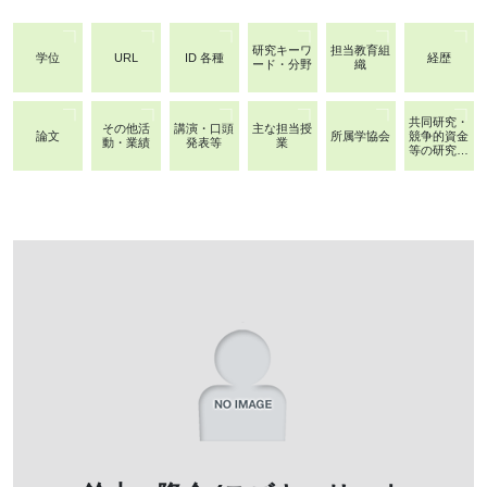
研究キーワ
担当教育組
学位
URL
ID 各種
経歴
ード・分野
織
共同研究・
その他活
講演・口頭
主な担当授
論文
所属学協会
競争的資金
動・業績
発表等
業
等の研究課
題