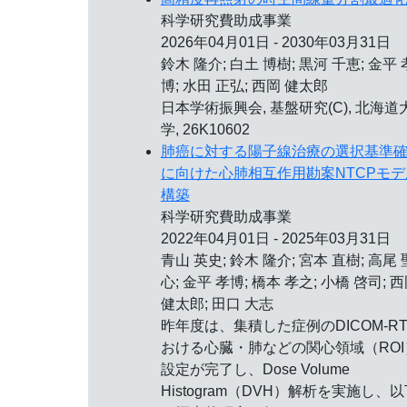
科学研究費助成事業
2026年04月01日 - 2030年03月31日
鈴木 隆介; 白土 博樹; 黒河 千恵; 金平 
博; 水田 正弘; 西岡 健太郎
日本学術振興会, 基盤研究(C), 北海道
学, 26K10602
肺癌に対する陽子線治療の選択基準
に向けた心肺相互作用勘案NTCPモデ
構築
科学研究費助成事業
2022年04月01日 - 2025年03月31日
青山 英史; 鈴木 隆介; 宮本 直樹; 高尾 
心; 金平 孝博; 橋本 孝之; 小橋 啓司; 
健太郎; 田口 大志
昨年度は、集積した症例のDICOM-R
おける心臓・肺などの関心領域（ROI
設定が完了し、Dose Volume
Histogram（DVH）解析を実施し、