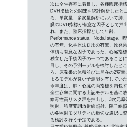
次に全生存率に着目し、各種臨床指
DVH指標との関連を統計解析したと
ろ、単変量、多変量解析において肺
臓のDVH指標が有意な因子として抽
れ、また、臨床指標として年齢、
Performance status、Nodal stage、
の有無、化学療法併用の有無、原発
体積も有意な因子であった。心臓指
独立した予後因子の一つであること
目し、その予測モデルを検討したと
ろ、原発巣の体積並びに局在の2変量
よるモデルが良い予測能を有してい
今年度は、肺・心臓の両指標を内包
全生存率に関する上記モデルを基に
線毒性高リスク群を抽出し、3次元原
照射、強度変調放射線照射、陽子線
の各照射モダリティの適切な選択に
る検討を行う予定である。
日本学術振興会, 基盤研究(B), 北海道