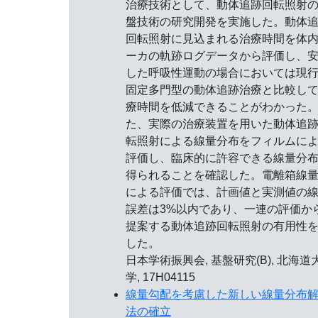
治療技術として、動体追跡回転照射
盤技術の研究開発を実施した。動体
回転照射に見込まれる治療時間を体
ーカの軌跡ログデータから評価し、
した呼吸性運動の場合においては現
固定多門型の動体追跡治療と比較し
療時間を低減できることがわかった
た、実際の治療装置を用いた動体追
転照射による線量分布をフィルムに
評価し、臨床的に許容できる線量分
得られることを確認した。電離箱線
による評価では、計画値と実測値の
誤差は3%以内であり、一連の評価か
提案する動体追跡回転照射の有用性
した。
日本学術振興会, 基盤研究(B), 北海道
学, 17H04115
線量勾配を考慮した新しい線量分布
法の確立