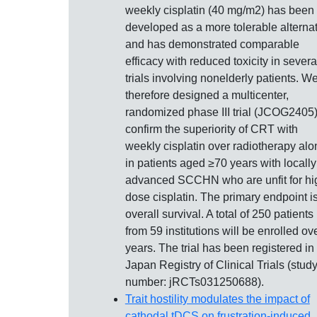
weekly cisplatin (40 mg/m2) has been
developed as a more tolerable alterna
and has demonstrated comparable
efficacy with reduced toxicity in severa
trials involving nonelderly patients. W
therefore designed a multicenter,
randomized phase III trial (JCOG2405)
confirm the superiority of CRT with
weekly cisplatin over radiotherapy alo
in patients aged ≥70 years with locally
advanced SCCHN who are unfit for hi
dose cisplatin. The primary endpoint i
overall survival. A total of 250 patients
from 59 institutions will be enrolled ov
years. The trial has been registered in
Japan Registry of Clinical Trials (stud
number: jRCTs031250688).
Trait hostility modulates the impact of
cathodal tDCS on frustration-induced