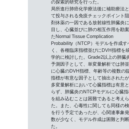
の探索的研究を行った。
局所進行肺癌化学療法後に補助療法
て投与される免疫チェックポイント
剤休薬の一因である放射線性肺臓炎
目し、心臓並びに肺の相互作用を勘
たNormal Tissue Complication
Probability（NTCP）モデルを作成す
く、各種臨床指標並びにDVH指標を
学的に検討した。Grade2以上の肺臓
予測因子として、単変量解析では肺
に心臓のDVH指標、年齢等の複数の
指標が有意な因子として抽出された
多変量解析において心臓指標は有意
らず、肺臓炎のNTCPモデルに心臓指
を組み込むことは困難であると考え
た。また、心毒性に関しても同様の
を行う予定であったが、心関連事象
数が少なく、モデル作成は困難と判
た。