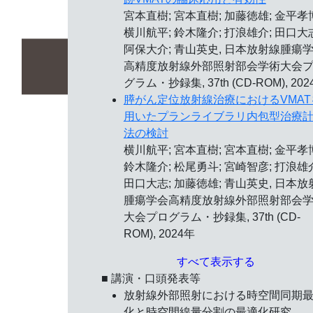
宮本直樹; 宮本直樹; 加藤徳雄; 金平孝
横川航平; 鈴木隆介; 打浪雄介; 田口大
阿保大介; 青山英史, 日本放射線腫瘍
高精度放射線外部照射部会学術大会
グラム・抄録集, 37th (CD-ROM), 202
膵がん定位放射線治療におけるVMAT
用いたプランライブラリ内包型治療
法の検討
横川航平; 宮本直樹; 宮本直樹; 金平孝
鈴木隆介; 松尾勇斗; 宮崎智彦; 打浪雄
田口大志; 加藤徳雄; 青山英史, 日本放
腫瘍学会高精度放射線外部照射部会
大会プログラム・抄録集, 37th (CD-
ROM), 2024年
すべて表示する
■ 講演・口頭発表等
放射線外部照射における時空間同期
化と時空間線量分割の最適化研究