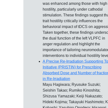
was enhanced among those with high
hostility, particularly under cathodal
stimulation. These findings suggest th
trait hostility critically influences the
behavioral impact of tDCS on aggress
Taken together, these findings unders
the dual function of the left VLPFC in
anger regulation and highlight the
importance of tailoring neuromodulato
interventions to individual hostility leve
A Precise Re-Irradiation Supporting To
Initiative (PRISTIN) for Prescribing
Absorbed Dose and Number of fractio
in Re-Irradiation
Mayu Hagiwara; Ryusuke Suzuki;
Seishin Takao; Rumiko Kinoshita;
Shizusa Yamazaki; Keiji Nakazato;
Hideki Kojima; Takayuki Hashimoto; Ke
Kobashi; Yasuhiro Onodera; Hisanori