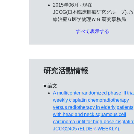
2015年06月 - 現在
JCOG(日本臨床腫瘍研究グループ), 
線治療Ｇ医学物理ＷＧ 研究事務局
すべて表示する
研究活動情報
■ 論文
A multicenter randomized phase III trial
weekly cisplatin chemoradiotherapy
versus radiotherapy in elderly patients
with head and neck squamous cell
carcinoma unfit for high-dose cisplatin
JCOG2405 (ELDER-WEEKLY).