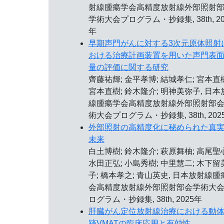
射線腫瘍学会高精度放射線外部照射
学術大会プログラム・抄録集, 38th, 20
年
早期声門がんに対する3次元原体照射
おける治療計画装置を用いた声門表
量の評価に関する研究
齊藤祐輝; 金平孝博; 結城孝仁; 宮本直
宮本直樹; 鈴木隆介; 明神美弥子, 日本
線腫瘍学会高精度放射線外部照射部
術大会プログラム・抄録集, 38th, 202
外部照射の高精度化に秘められた真
未来
白土博樹; 鈴木隆介; 萩原舞柚; 高尾聖
水田正弘; 小島秀樹; 中里慧二; 木下留
子; 橋本孝之; 青山英史, 日本放射線腫
会高精度放射線外部照射部会学術大
ログラム・抄録集, 38th, 2025年
肝臓がん定位放射線治療における動
跡VMATの臨床応用と有効性