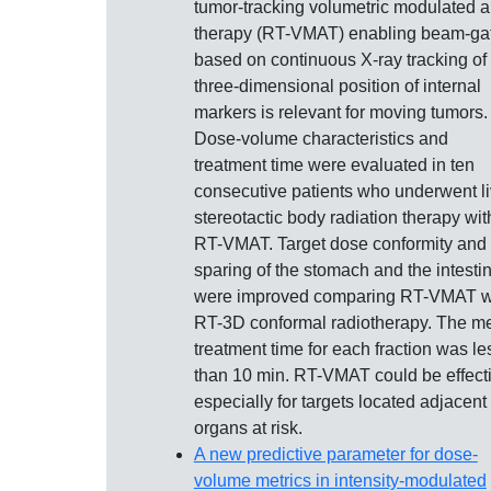
tumor-tracking volumetric modulated a
therapy (RT-VMAT) enabling beam-ga
based on continuous X-ray tracking of
three-dimensional position of internal
markers is relevant for moving tumors.
Dose-volume characteristics and
treatment time were evaluated in ten
consecutive patients who underwent li
stereotactic body radiation therapy wit
RT-VMAT. Target dose conformity and
sparing of the stomach and the intesti
were improved comparing RT-VMAT w
RT-3D conformal radiotherapy. The m
treatment time for each fraction was le
than 10 min. RT-VMAT could be effecti
especially for targets located adjacent 
organs at risk.
A new predictive parameter for dose‐
volume metrics in intensity‐modulated