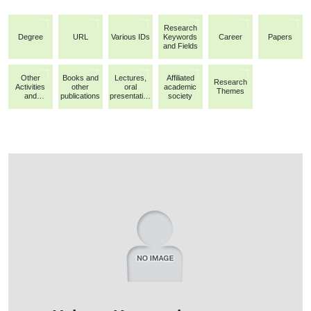
Research
Degree
URL
Various IDs
Keywords
Career
Papers
and Fields
Other
Books and
Lectures,
Affiliated
Research
Activities
other
oral
academic
Themes
and
publications
presentation
society
Achievemen
s, etc.
ts