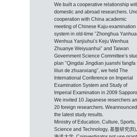
We built a cooperative relationship wit
domestic and abroad researchers. Un
cooperation with China academic
meeting of Chinese Kaju-examination
system in old-time "Zhonghua Yanhu
Wenhua Yanjiuhui's Keju Wenhua
Zhuanye Weiyuanhui" and Taiwan
Government Science Committee's stu
plan "Qingdai Jingdian juanshi fangfa
lilun de zhuanxiang", we held The
International Conference on Imperial
Examination System and Study of
Imperial Examination in 2009 Sapporo
We invited 10 Japanese reserchers a
20 foreign researchers. Weannounced
the latest study results.
Ministry of Education, Culture, Sports,
Science and Technology, 基盤研究(B)
海道大学, Coinvestigator not use grant