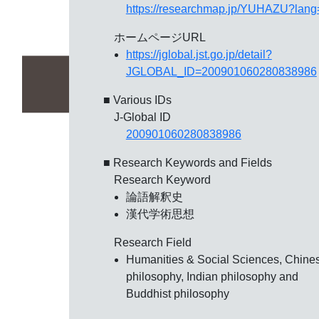
https://researchmap.jp/YUHAZU?lang
ホームページURL
https://jglobal.jst.go.jp/detail?
JGLOBAL_ID=200901060280838986
■ Various IDs
J-Global ID
200901060280838986
■ Research Keywords and Fields
Research Keyword
論語解釈史
漢代学術思想
Research Field
Humanities & Social Sciences, Chine
philosophy, Indian philosophy and
Buddhist philosophy