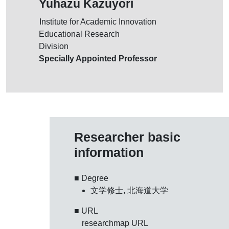
Yuhazu Kazuyori
Institute for Academic Innovation
Educational Research
Division
Specially Appointed Professor
Researcher basic
information
■ Degree
文学修士, 北海道大学
■ URL
researchmap URL