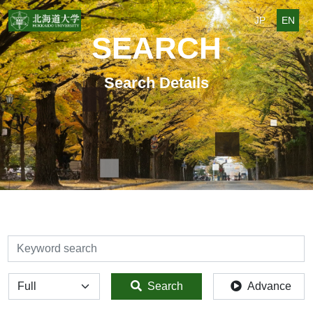
JP
EN
SEARCH
Search Details
検索
全体
Search
Advance