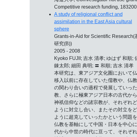
Competitive research funding, 18320
A study of religional conflict and
assimilation in the East Asia cultural
sphere
Grants-in-Aid for Scientific Researc
研究(B))
2005 - 2008
Kyoko FUJII; 吉水 清孝; ゆはず 和順;
錬太郎; 細田 典明; 〓 和順; 吉水 清孝
本研究は、東アジア文化圏において
移入以前に存在していた儒教や、仏
の関わり合いの過程で発展していっ
教、さらに極東アジア日本の古代か
神祇信仰などの諸宗教が、それぞれ
ように対立し合い、またその対立を
ように超克していったかという問題
仏教を基軸にして中国・日本を中心
代から中世の時代に亘って、それぞ