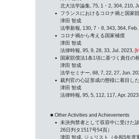
北大法学論集, 75, 1・2, 304, 210, Ju
フランスにおけるコロナ禍と国家
津田 智成
法學新報, 130, 7・8, 343, 364, Feb.
コロナ禍から考える国家補償
津田 智成
法律時報, 95, 9, 28, 33, Jul. 2023,
[I
国家賠償法1条1項に基づく責任の
津田 智成
法学セミナー, 68, 7, 22, 27, Jun. 20
裁判官の心証形成の態様に着目し
津田 智成
法律時報, 95, 5, 112, 117, Apr. 2023
■ Other Activities and Achievements
未決拘禁者として収容中に受けた診
26日判タ1517号54頁）
津田 智成, ジュリスト（令和5年度重要判例解