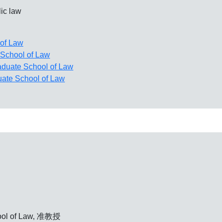
ic law
 of Law
School of Law
aduate School of Law
ate School of Law
hool of Law, 准教授