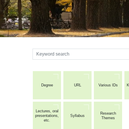
検索
Degree
URL
Various IDs
K
Lectures, oral
Research
presentations,
Syllabus
Themes
etc.