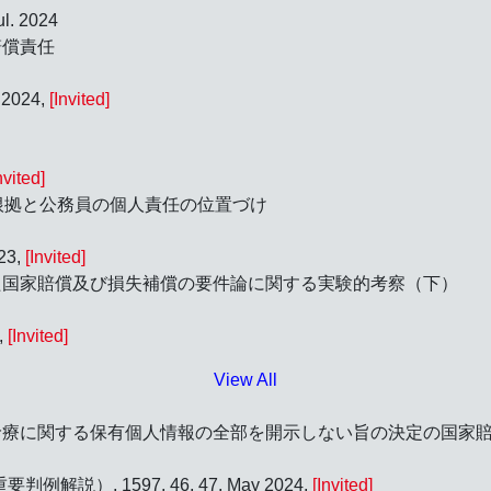
l. 2024
賠償責任
 2024,
[Invited]
nvited]
根拠と公務員の個人責任の位置づけ
23,
[Invited]
た国家賠償及び損失補償の要件論に関する実験的考察（下）
,
[Invited]
View All
療に関する保有個人情報の全部を開示しない旨の決定の国家賠
説）, 1597, 46, 47, May 2024,
[Invited]