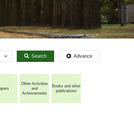
Search
Advance
Other Activities
Books and other
apers
and
publications
Achievements