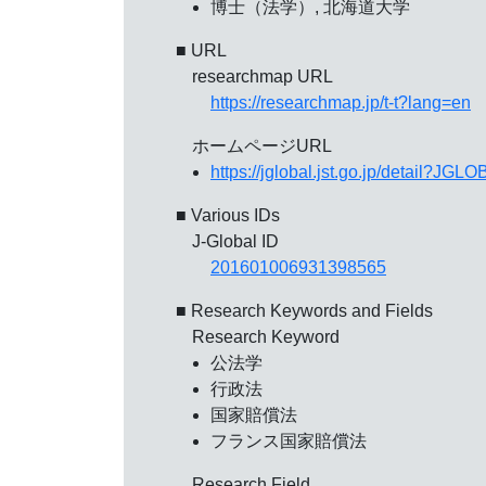
博士（法学）, 北海道大学
■ URL
researchmap URL
https://researchmap.jp/t-t?lang=en
ホームページURL
https://jglobal.jst.go.jp/detail?
■ Various IDs
J-Global ID
201601006931398565
■ Research Keywords and Fields
Research Keyword
公法学
行政法
国家賠償法
フランス国家賠償法
Research Field