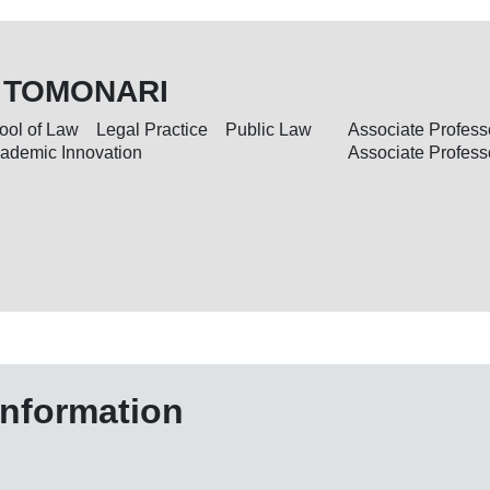
 TOMONARI
ool of Law Legal Practice Public Law
Associate Profess
Academic Innovation
Associate Profess
information