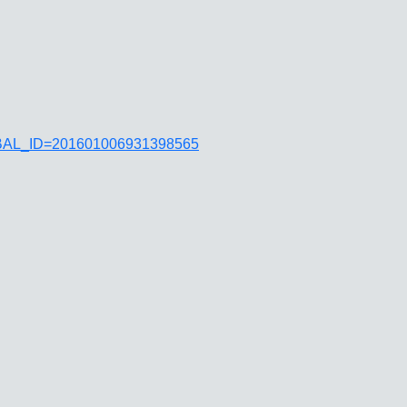
JGLOBAL_ID=201601006931398565