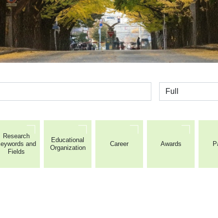
全体
Research
Educational
eywords and
Career
Awards
P
Organization
Fields