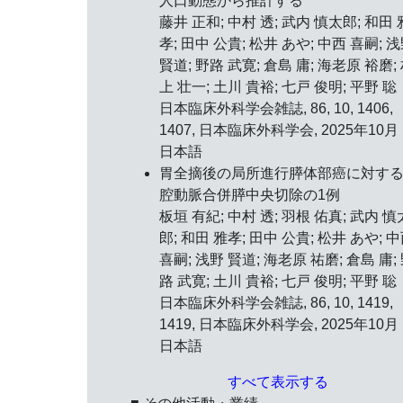
人口動態から推計する
藤井 正和; 中村 透; 武内 慎太郎; 和田 
孝; 田中 公貴; 松井 あや; 中西 喜嗣; 
賢道; 野路 武寛; 倉島 庸; 海老原 裕磨;
上 壮一; 土川 貴裕; 七戸 俊明; 平野 聡
日本臨床外科学会雑誌, 86, 10, 1406,
1407, 日本臨床外科学会, 2025年10月
日本語
胃全摘後の局所進行膵体部癌に対す
腔動脈合併膵中央切除の1例
板垣 有紀; 中村 透; 羽根 佑真; 武内 慎
郎; 和田 雅孝; 田中 公貴; 松井 あや; 
喜嗣; 浅野 賢道; 海老原 祐磨; 倉島 庸;
路 武寛; 土川 貴裕; 七戸 俊明; 平野 聡
日本臨床外科学会雑誌, 86, 10, 1419,
1419, 日本臨床外科学会, 2025年10月
日本語
すべて表示する