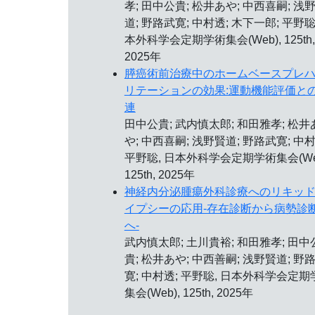
孝; 田中公貴; 松井あや; 中西喜嗣; 浅
道; 野路武寛; 中村透; 木下一郎; 平野聡
本外科学会定期学術集会(Web), 125th,
2025年
膵癌術前治療中のホームベースプレ
リテーションの効果:運動機能評価と
連
田中公貴; 武内慎太郎; 和田雅孝; 松井
や; 中西喜嗣; 浅野賢道; 野路武寛; 中村
平野聡, 日本外科学会定期学術集会(Web
125th, 2025年
神経内分泌腫瘍外科診療へのリキッ
イプシーの応用-存在診断から病勢診
へ-
武内慎太郎; 土川貴裕; 和田雅孝; 田中
貴; 松井あや; 中西善嗣; 浅野賢道; 野
寛; 中村透; 平野聡, 日本外科学会定期
集会(Web), 125th, 2025年