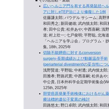
■ その他活動・業績
広いヘルニア門を有する再発鼠径ヘ
アに対しeTEP法により修復した1例
佐藤謙太郎; パウデル サシーム; 高野博
和田秀之; 新田健雄; 武内慎太郎; 和田
孝; 田中公貴; 松井あや; 中西喜嗣; 浅
道; 村上壮一; 七戸俊明; 平野聡, 北海
「ヘルニアを学ぶ会」プログラム・
集, 18th, 2025年
切除不能膵癌に対するconversion
surgery-長期成績および動脈温存手術
(periarterial divestment)の妥当性に
浅野賢道; 平野聡; 中村透; 武内慎太郎;
田雅孝; 野路武寛; 中西喜嗣; 松井あや;
中公貴, 日本外科学会定期学術集会(Web
125th, 2025年
胆管癌原発巣手術検体におけるがん
療法標的遺伝子変異の検討
田路悠太; 野口卓郎; 武内慎太郎; 和田