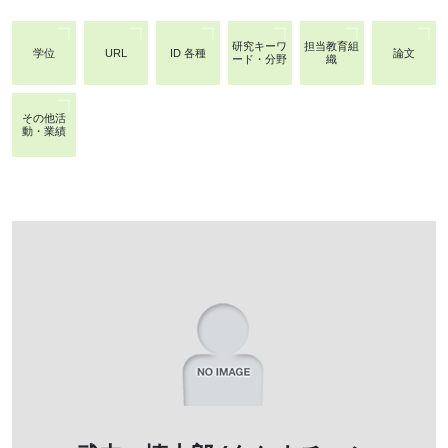
研究キーワ
担当教育組
学位
URL
ID 各種
論文
ード・分野
織
その他活
動・業績