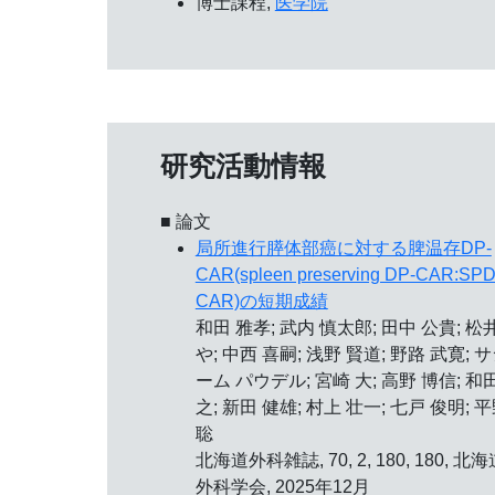
博士課程,
医学院
研究活動情報
■ 論文
局所進行膵体部癌に対する脾温存DP-
CAR(spleen preserving DP-CAR:SPD
CAR)の短期成績
和田 雅孝; 武内 慎太郎; 田中 公貴; 松
や; 中西 喜嗣; 浅野 賢道; 野路 武寛; 
ーム パウデル; 宮崎 大; 高野 博信; 和
之; 新田 健雄; 村上 壮一; 七戸 俊明; 
聡
北海道外科雑誌, 70, 2, 180, 180, 北
外科学会, 2025年12月